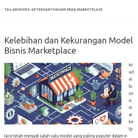
TAG ARCHIVES:
KETERGANTUNGAN PADA MARKETPLACE
Kelebihan dan Kekurangan Model
Bisnis Marketplace
M
od
el
bi
sn
is
m
ar
ke
tp
lace telah menjadi salah satu model yang paling populer dalam e-