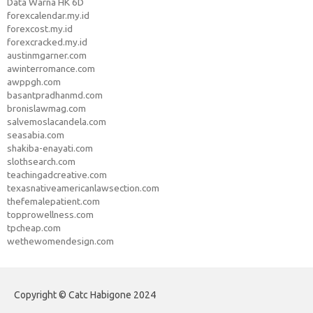
Data Warna HK 6D
forexcalendar.my.id
forexcost.my.id
forexcracked.my.id
austinmgarner.com
awinterromance.com
awppgh.com
basantpradhanmd.com
bronislawmag.com
salvemoslacandela.com
seasabia.com
shakiba-enayati.com
slothsearch.com
teachingadcreative.com
texasnativeamericanlawsection.com
thefemalepatient.com
topprowellness.com
tpcheap.com
wethewomendesign.com
Copyright © Catc Habigone 2024