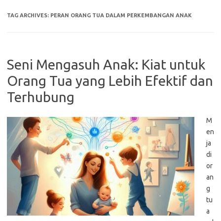
TAG ARCHIVES:
PERAN ORANG TUA DALAM PERKEMBANGAN ANAK
Seni Mengasuh Anak: Kiat untuk
Orang Tua yang Lebih Efektif dan
Terhubung
M
en
ja
di
or
an
g
tu
a