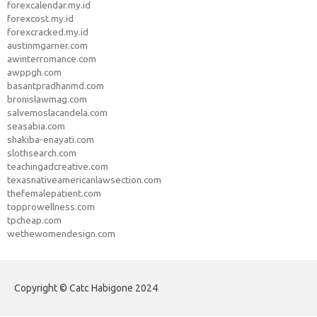
forexcalendar.my.id
forexcost.my.id
forexcracked.my.id
austinmgarner.com
awinterromance.com
awppgh.com
basantpradhanmd.com
bronislawmag.com
salvemoslacandela.com
seasabia.com
shakiba-enayati.com
slothsearch.com
teachingadcreative.com
texasnativeamericanlawsection.com
thefemalepatient.com
topprowellness.com
tpcheap.com
wethewomendesign.com
Copyright © Catc Habigone 2024