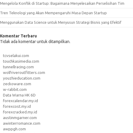
Mengelola Konflik di Startup: Bagaimana Menyelesaikan Perselisihan Tim
Tren Teknologi yang Akan Mempengaruhi Masa Depan Startup
Menggunakan Data Science untuk Menyusun Strategi Bisnis yang Efektif
Komentar Terbaru
Tidak ada komentar untuk ditampilkan.
tcvselakui.com
touchkasimedia.com
tunnellracing.com
wolfriveroutfitters.com
youzhieducation.com
zeckoware.com
w-rabbit.com
Data Warna HK 6D
forexcalendar.my.id
forexcost.my.id
forexcracked.my.id
austinmgarner.com
awinterromance.com
awppgh.com