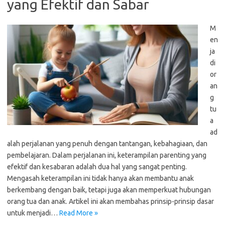
yang Efektif dan Sabar
M
en
ja
di
or
an
g
tu
a
ad
alah perjalanan yang penuh dengan tantangan, kebahagiaan, dan
pembelajaran. Dalam perjalanan ini, keterampilan parenting yang
efektif dan kesabaran adalah dua hal yang sangat penting.
Mengasah keterampilan ini tidak hanya akan membantu anak
berkembang dengan baik, tetapi juga akan memperkuat hubungan
orang tua dan anak. Artikel ini akan membahas prinsip-prinsip dasar
untuk menjadi…
Read More »