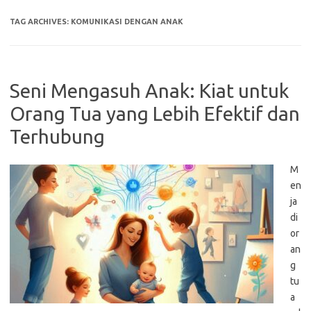
TAG ARCHIVES:
KOMUNIKASI DENGAN ANAK
Seni Mengasuh Anak: Kiat untuk
Orang Tua yang Lebih Efektif dan
Terhubung
M
en
ja
di
or
an
g
tu
a