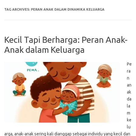
TAG ARCHIVES:
PERAN ANAK DALAM DINAMIKA KELUARGA
Kecil Tapi Berharga: Peran Anak-
Anak dalam Keluarga
Pe
ra
n
an
ak
da
la
m
ke
lu
arga, anak-anak sering kali dianggap sebagai individu yang kecil dan