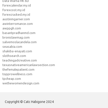
Data Warna HK 6D
forexcalendar.my.id
forexcost.my.id
forexcracked.my.id
austinmgarner.com
awinterromance.com
awppgh.com
basantpradhanmd.com
bronislawmag.com
salvemoslacandela.com
seasabia.com
shakiba-enayati.com
slothsearch.com
teachingadcreative.com
texasnativeamericanlawsection.com
thefemalepatient.com
topprowellness.com
tpcheap.com
wethewomendesign.com
Copyright © Catc Habigone 2024