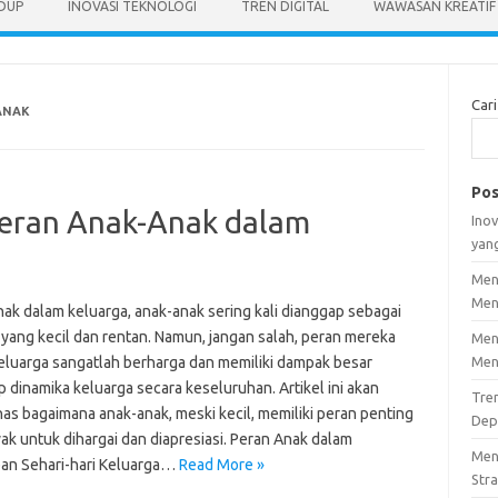
IDUP
INOVASI TEKNOLOGI
TREN DIGITAL
WAWASAN KREATIF
Cari
ANAK
Pos
 Peran Anak-Anak dalam
Inov
yan
Men
Men
nak dalam keluarga, anak-anak sering kali dianggap sebagai
 yang kecil dan rentan. Namun, jangan salah, peran mereka
Men
eluarga sangatlah berharga dan memiliki dampak besar
Men
 dinamika keluarga secara keseluruhan. Artikel ini akan
Tre
s bagaimana anak-anak, meski kecil, memiliki peran penting
Dep
ak untuk dihargai dan diapresiasi. Peran Anak dalam
Men
an Sehari-hari Keluarga…
Read More »
Stra