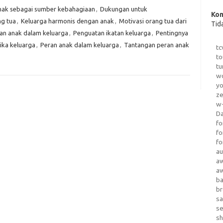
ak sebagai sumber kebahagiaan
,
Dukungan untuk
Kom
g tua
,
Keluarga harmonis dengan anak
,
Motivasi orang tua dari
Tid
an anak dalam keluarga
,
Penguatan ikatan keluarga
,
Pentingnya
ika keluarga
,
Peran anak dalam keluarga
,
Tantangan peran anak
tc
to
tu
wo
yo
z
w-
D
fo
fo
fo
au
a
a
b
b
sa
s
sh