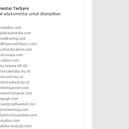
entar Terbaru
ak ada komentar untuk ditampilkan.
vselakui.com
uchkasimedia.com
nnellracing.com
lfriveroutfitters.com
uzhieducation.com
eckoware.com
rabbit.com
ata Warna HK 6D
rexcalendar.my.id
rexcost.my.id
rexcracked.my.id
stinmgarner.com
winterromance.com
wppgh.com
asantpradhanmd.com
ronislawmag.com
lvemoslacandela.com
easabia.com
akiba-enayati.com