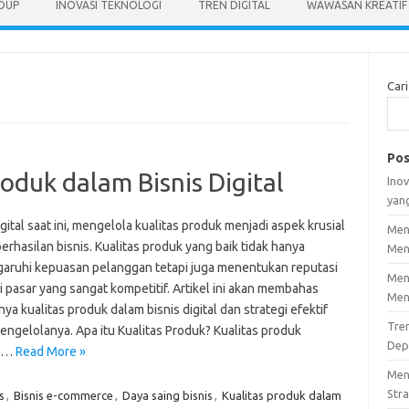
IDUP
INOVASI TEKNOLOGI
TREN DIGITAL
WAWASAN KREATIF
Cari
Pos
oduk dalam Bisnis Digital
Inov
yan
igital saat ini, mengelola kualitas produk menjadi aspek krusial
Men
erhasilan bisnis. Kualitas produk yang baik tidak hanya
Men
ruhi kepuasan pelanggan tetapi juga menentukan reputasi
Men
 pasar yang sangat kompetitif. Artikel ini akan membahas
Men
ya kualitas produk dalam bisnis digital dan strategi efektif
Tre
engelolanya. Apa itu Kualitas Produk? Kualitas produk
Dep
k…
Read More »
Men
Stra
s
,
Bisnis e-commerce
,
Daya saing bisnis
,
Kualitas produk dalam