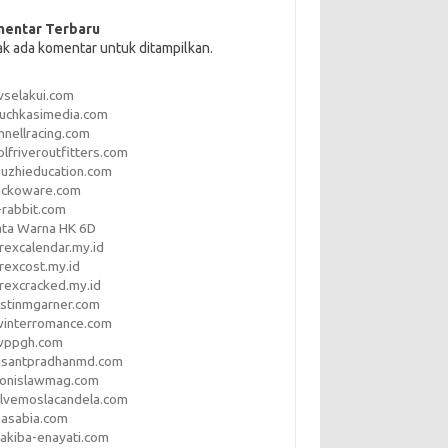
entar Terbaru
ak ada komentar untuk ditampilkan.
vselakui.com
uchkasimedia.com
nnellracing.com
lfriveroutfitters.com
uzhieducation.com
eckoware.com
rabbit.com
ata Warna HK 6D
rexcalendar.my.id
rexcost.my.id
rexcracked.my.id
stinmgarner.com
winterromance.com
wppgh.com
asantpradhanmd.com
ronislawmag.com
lvemoslacandela.com
easabia.com
akiba-enayati.com