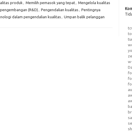
alitas produk
,
Memilih pemasok yang tepat
,
Mengelola kualitas
Kom
n pengembangan (R&D)
,
Pengendalian kualitas
,
Pentingnya
Tid
nologi dalam pengendalian kualitas
,
Umpan balik pelanggan
tc
to
tu
wo
yo
z
w-
D
fo
fo
fo
au
a
a
b
b
sa
s
sh