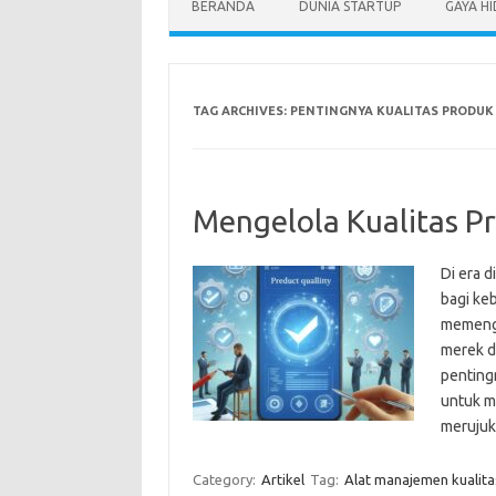
BERANDA
DUNIA STARTUP
GAYA H
TAG ARCHIVES:
PENTINGNYA KUALITAS PRODUK
Mengelola Kualitas Pr
Di era d
bagi keb
memenga
merek di
pentingn
untuk m
meruju
Category:
Artikel
Tag:
Alat manajemen kualita