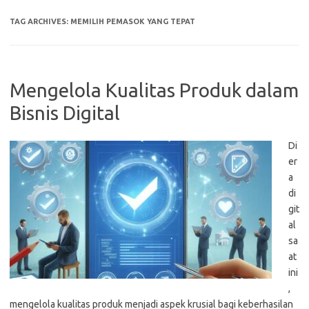
TAG ARCHIVES:
MEMILIH PEMASOK YANG TEPAT
Mengelola Kualitas Produk dalam
Bisnis Digital
Di
er
a
di
git
al
sa
at
ini
,
mengelola kualitas produk menjadi aspek krusial bagi keberhasilan