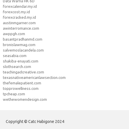
Data Warna HK 6D
forexcalendar.my.id
forexcost.my.id
forexcracked.my.id
austinmgarner.com
awinterromance.com
awppgh.com
basantpradhanmd.com
bronislawmag.com
salvemoslacandela.com
seasabia.com
shakiba-enayati.com
slothsearch.com
teachingadcreative.com
texasnativeamericanlawsection.com
thefemalepatient.com
topprowellness.com
tpcheap.com
wethewomendesign.com
Copyright © Catc Habigone 2024