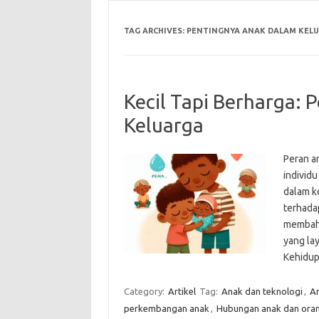
TAG ARCHIVES:
PENTINGNYA ANAK DALAM KEL
Kecil Tapi Berharga:
Keluarga
Peran a
individu
dalam k
terhadap
membaha
yang lay
Kehidup
Category:
Artikel
Tag:
Anak dan teknologi
,
An
perkembangan anak
,
Hubungan anak dan oran