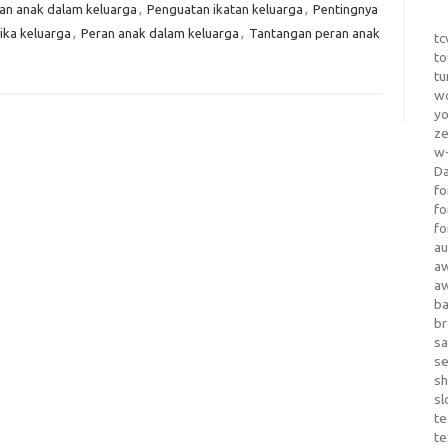
an anak dalam keluarga
,
Penguatan ikatan keluarga
,
Pentingnya
ika keluarga
,
Peran anak dalam keluarga
,
Tantangan peran anak
tc
to
tu
wo
yo
z
w-
D
fo
fo
fo
au
a
a
b
b
sa
s
sh
sl
te
te