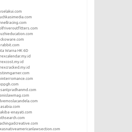
vselakui.com
uchkasimedia.com
nnellracing.com
lfriveroutfitters.com
uzhieducation.com
eckoware.com
rabbit.com
ata Warna HK 6D
rexcalendar.my.id
rexcost.my.id
rexcracked.my.id
stinmgarner.com
winterromance.com
wppgh.com
asantpradhanmd.com
ronislawmag.com
lvemoslacandela.com
easabia.com
akiba-enayati.com
othsearch.com
achingadcreative.com
xasnativeamericanlawsection.com