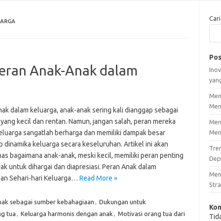
Cari
UARGA
Pos
 Peran Anak-Anak dalam
Inov
yan
Men
Men
nak dalam keluarga, anak-anak sering kali dianggap sebagai
 yang kecil dan rentan. Namun, jangan salah, peran mereka
Men
eluarga sangatlah berharga dan memiliki dampak besar
Men
 dinamika keluarga secara keseluruhan. Artikel ini akan
Tre
s bagaimana anak-anak, meski kecil, memiliki peran penting
Dep
ak untuk dihargai dan diapresiasi. Peran Anak dalam
Men
an Sehari-hari Keluarga…
Read More »
Stra
ak sebagai sumber kebahagiaan
,
Dukungan untuk
Kom
g tua
,
Keluarga harmonis dengan anak
,
Motivasi orang tua dari
Tid