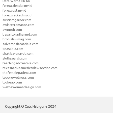
Data Warna HK 6D
forexcalendar.my.id
forexcost.my.id
forexcracked.my.id
austinmgarner.com
awinterromance.com
awppgh.com
basantpradhanmd.com
bronislawmag.com
salvemoslacandela.com
seasabia.com
shakiba-enayati.com
slothsearch.com
teachingadcreative.com
texasnativeamericanlawsection.com
thefemalepatient.com
topprowellness.com
tpcheap.com
wethewomendesign.com
Copyright © Catc Habigone 2024