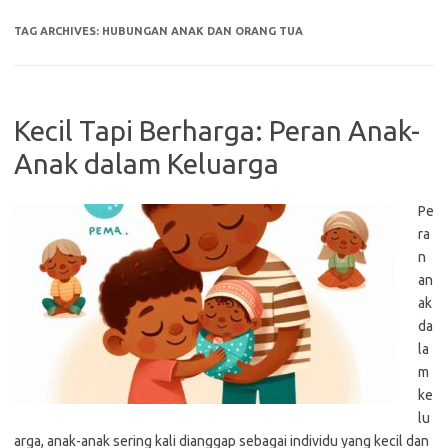
TAG ARCHIVES:
HUBUNGAN ANAK DAN ORANG TUA
Kecil Tapi Berharga: Peran Anak-
Anak dalam Keluarga
Pe
ra
n
an
ak
da
la
m
ke
lu
arga, anak-anak sering kali dianggap sebagai individu yang kecil dan