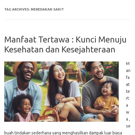
TAG ARCHIVES:
MEREDAKAN SAKIT
Manfaat Tertawa : Kunci Menuju
Kesehatan dan Kesejahteraan
M
an
fa
at
te
rt
a
w
a ,
se
buah tindakan sederhana yang menghasilkan dampak luar biasa