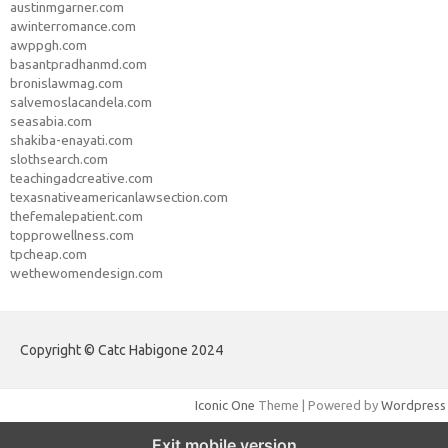
austinmgarner.com
awinterromance.com
awppgh.com
basantpradhanmd.com
bronislawmag.com
salvemoslacandela.com
seasabia.com
shakiba-enayati.com
slothsearch.com
teachingadcreative.com
texasnativeamericanlawsection.com
thefemalepatient.com
topprowellness.com
tpcheap.com
wethewomendesign.com
Copyright © Catc Habigone 2024
Iconic One
Theme | Powered by
Wordpress
Exit mobile version