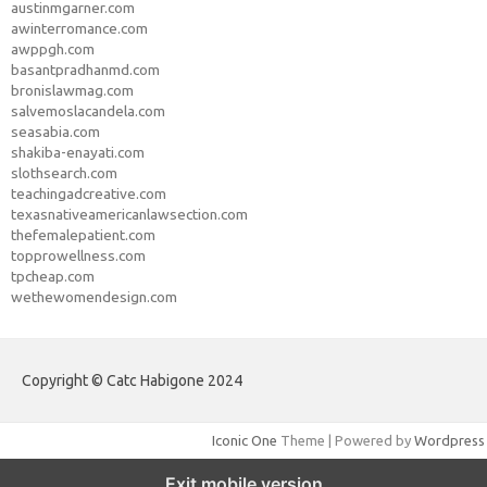
austinmgarner.com
awinterromance.com
awppgh.com
basantpradhanmd.com
bronislawmag.com
salvemoslacandela.com
seasabia.com
shakiba-enayati.com
slothsearch.com
teachingadcreative.com
texasnativeamericanlawsection.com
thefemalepatient.com
topprowellness.com
tpcheap.com
wethewomendesign.com
Copyright © Catc Habigone 2024
Iconic One
Theme | Powered by
Wordpress
Exit mobile version