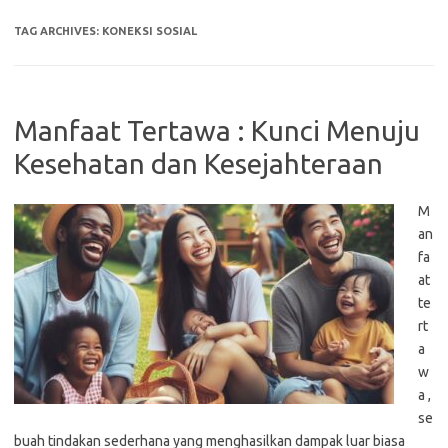
TAG ARCHIVES:
KONEKSI SOSIAL
Manfaat Tertawa : Kunci Menuju
Kesehatan dan Kesejahteraan
M
an
fa
at
te
rt
a
w
a ,
se
buah tindakan sederhana yang menghasilkan dampak luar biasa