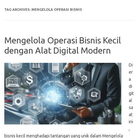
TAG ARCHIVES:
MENGELOLA OPERASI BISNIS
Mengelola Operasi Bisnis Kecil
dengan Alat Digital Modern
Di
er
a
di
git
al
sa
at
ini
,
bisnis kecil menghadapi tantangan yang unik dalam Mengelola