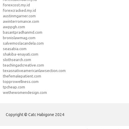
forexcost.my.id
forexcracked.my.id
austinmgarner.com
awinterromance.com
awppgh.com
basantpradhanmd.com
bronislawmag.com
salvemoslacandela.com
seasabia.com
shakiba-enayati.com
slothsearch.com
teachingadcreative.com
texasnativeamericanlawsection.com
thefemalepatient.com
topprowellness.com
tpcheap.com
wethewomendesign.com
Copyright © Catc Habigone 2024