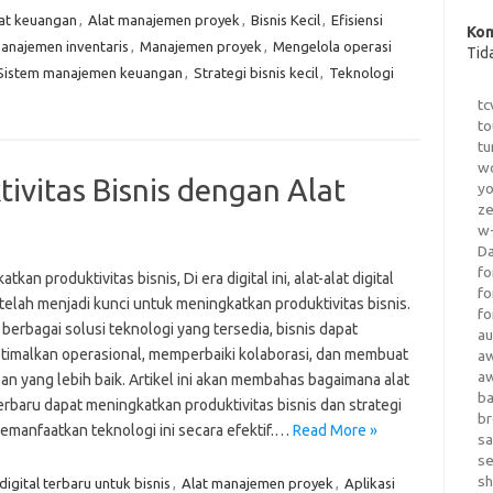
at keuangan
,
Alat manajemen proyek
,
Bisnis Kecil
,
Efisiensi
Kom
anajemen inventaris
,
Manajemen proyek
,
Mengelola operasi
Tid
Sistem manajemen keuangan
,
Strategi bisnis kecil
,
Teknologi
tc
to
tu
wo
ivitas Bisnis dengan Alat
yo
z
w-
D
fo
tkan produktivitas bisnis, Di era digital ini, alat-alat digital
fo
telah menjadi kunci untuk meningkatkan produktivitas bisnis.
fo
erbagai solusi teknologi yang tersedia, bisnis dapat
au
imalkan operasional, memperbaiki kolaborasi, dan membuat
a
a
an yang lebih baik. Artikel ini akan membahas bagaimana alat
b
terbaru dapat meningkatkan produktivitas bisnis dan strategi
b
emanfaatkan teknologi ini secara efektif.…
Read More »
sa
s
sh
digital terbaru untuk bisnis
,
Alat manajemen proyek
,
Aplikasi