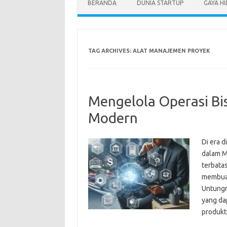
BERANDA
DUNIA STARTUP
GAYA H
TAG ARCHIVES:
ALAT MANAJEMEN PROYEK
Mengelola Operasi Bis
Modern
Di era d
dalam M
terbata
membuat
Untungny
yang da
produkt