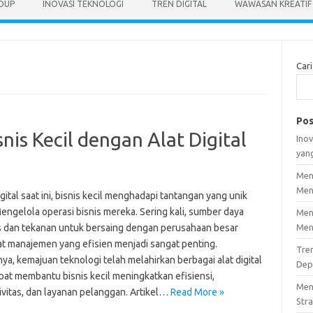
IDUP
INOVASI TEKNOLOGI
TREN DIGITAL
WAWASAN KREATIF
Cari
Pos
nis Kecil dengan Alat Digital
Inov
yan
Men
Men
igital saat ini, bisnis kecil menghadapi tantangan yang unik
engelola operasi bisnis mereka. Sering kali, sumber daya
Men
s dan tekanan untuk bersaing dengan perusahaan besar
Men
 manajemen yang efisien menjadi sangat penting.
Tre
a, kemajuan teknologi telah melahirkan berbagai alat digital
Dep
pat membantu bisnis kecil meningkatkan efisiensi,
Men
ivitas, dan layanan pelanggan. Artikel…
Read More »
Stra