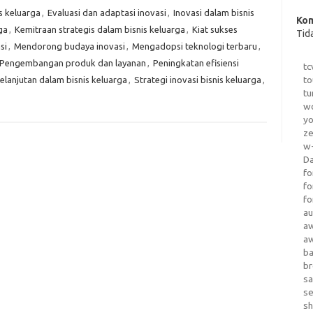
is keluarga
,
Evaluasi dan adaptasi inovasi
,
Inovasi dalam bisnis
Kom
ga
,
Kemitraan strategis dalam bisnis keluarga
,
Kiat sukses
Tid
si
,
Mendorong budaya inovasi
,
Mengadopsi teknologi terbaru
,
Pengembangan produk dan layanan
,
Peningkatan efisiensi
tc
to
elanjutan dalam bisnis keluarga
,
Strategi inovasi bisnis keluarga
,
tu
wo
yo
z
w-
D
fo
fo
fo
au
a
a
b
b
sa
s
sh