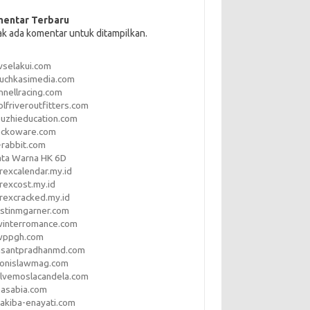
entar Terbaru
ak ada komentar untuk ditampilkan.
vselakui.com
uchkasimedia.com
nnellracing.com
lfriveroutfitters.com
uzhieducation.com
eckoware.com
rabbit.com
ata Warna HK 6D
rexcalendar.my.id
rexcost.my.id
rexcracked.my.id
stinmgarner.com
winterromance.com
wppgh.com
asantpradhanmd.com
ronislawmag.com
lvemoslacandela.com
easabia.com
akiba-enayati.com