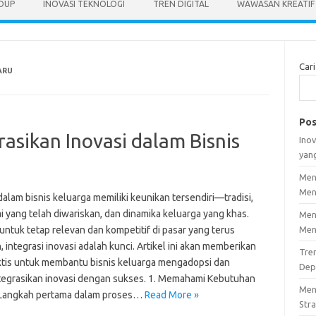
IDUP
INOVASI TEKNOLOGI
TREN DIGITAL
WAWASAN KREATIF
Cari
ARU
Pos
asikan Inovasi dalam Bisnis
Inov
yan
Men
Men
dalam bisnis keluarga memiliki keunikan tersendiri—tradisi,
lai yang telah diwariskan, dan dinamika keluarga yang khas.
Men
ntuk tetap relevan dan kompetitif di pasar yang terus
Men
 integrasi inovasi adalah kunci. Artikel ini akan memberikan
Tre
aktis untuk membantu bisnis keluarga mengadopsi dan
Dep
egrasikan inovasi dengan sukses. 1. Memahami Kebutuhan
Men
 Langkah pertama dalam proses…
Read More »
Stra