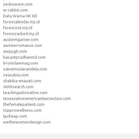
zeckoware.com
w-rabbit.com
Data Warna HK 6D
forexcalendar.my.id
forexcost.my.id
forexcracked.my.id
austinmgarner.com
awinterromance.com
awppgh.com
basantpradhanmd.com
bronislawmag.com
salvemoslacandela.com
seasabia.com
shakiba-enayati.com
slothsearch.com
teachingadcreative.com
texasnativeamericanlawsection.com
thefemalepatient.com
topprowellness.com
tpcheap.com
wethewomendesign.com