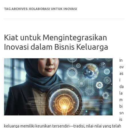
TAG ARCHIVES:
KOLABORASI UNTUK INOVASI
Kiat untuk Mengintegrasikan
Inovasi dalam Bisnis Keluarga
In
ov
as
i
da
la
m
bi
sn
is
keluarga memiliki keunikan tersendiri—tradisi, nilai-nilai yang telah