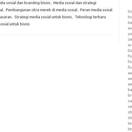
ia sosial dan branding bisnis
,
Media sosial dan strategi
al
,
Pembangunan citra merek di media sosial
,
Peran media sosial
tc
to
masaran
,
Strategi media sosial untuk bisnis
,
Teknologi terbaru
tu
osial untuk bisnis
wo
yo
z
w-
D
fo
fo
fo
au
a
a
b
b
sa
s
sh
sl
te
te