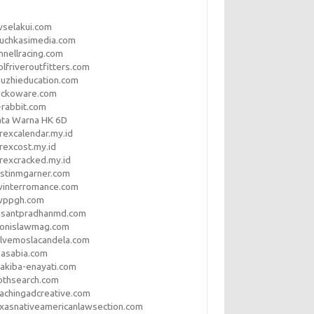
vselakui.com
uchkasimedia.com
nnellracing.com
lfriveroutfitters.com
uzhieducation.com
eckoware.com
rabbit.com
ata Warna HK 6D
rexcalendar.my.id
rexcost.my.id
rexcracked.my.id
stinmgarner.com
winterromance.com
wppgh.com
asantpradhanmd.com
ronislawmag.com
lvemoslacandela.com
easabia.com
akiba-enayati.com
othsearch.com
achingadcreative.com
xasnativeamericanlawsection.com