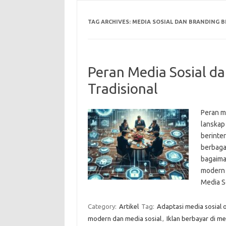
TAG ARCHIVES:
MEDIA SOSIAL DAN BRANDING B
Peran Media Sosial d
Tradisional
Peran m
lanskap 
berinte
berbagai
bagaima
modern 
Media S
Category:
Artikel
Tag:
Adaptasi media sosial ol
modern dan media sosial
,
Iklan berbayar di me