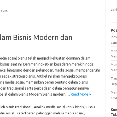
Cari
ISNIS
Pos
alam Bisnis Modern dan
Inov
yan
Men
Men
edia sosial bisnis telah menjadi kekuatan dominan dalam
bisnis saat ini. Dari meningkatkan kesadaran merek hingga
Men
raksi langsung dengan pelanggan, media sosial mempengaruhi
Men
 aspek strategi bisnis. Artikel ini akan mengeksplorasi
Tre
na media sosial memainkan peran penting dalam bisnis
Dep
dan tradisional serta perbedaan dalam penggunaannya.
Men
osial dalam Bisnis Modern Bisnis modern,…
Read More »
Stra
eh bisnis tradisional
,
Analitik media sosial untuk bisnis
,
Bisnis
Kom
dia sosial
,
Keterlibatan pelanggan melalui media sosial
,
Tid