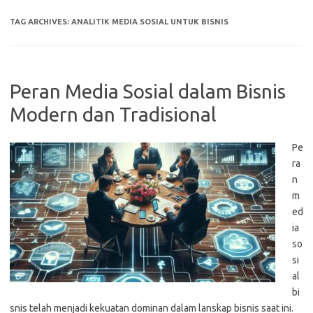
TAG ARCHIVES:
ANALITIK MEDIA SOSIAL UNTUK BISNIS
Peran Media Sosial dalam Bisnis
Modern dan Tradisional
Pe
ra
n
m
ed
ia
so
si
al
bi
snis telah menjadi kekuatan dominan dalam lanskap bisnis saat ini.