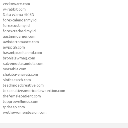
zeckoware.com
w-rabbit.com
Data Warna HK 6D
forexcalendar.my.id
forexcost.my.id
forexcracked.my.id
austinmgarner.com
awinterromance.com
awppgh.com
basantpradhanmd.com
bronislawmag.com
salvemoslacandela.com
seasabia.com
shakiba-enayati.com
slothsearch.com
teachingadcreative.com
texasnativeamericanlawsection.com
thefemalepatient.com
topprowellness.com
tpcheap.com
wethewomendesign.com