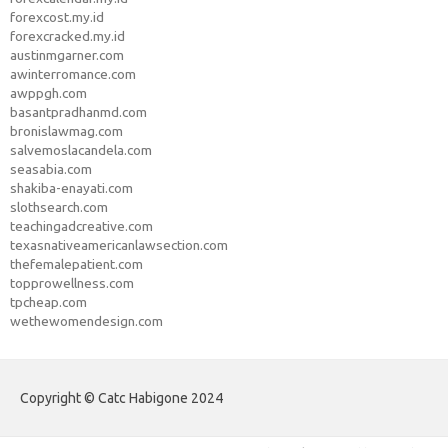
forexcost.my.id
forexcracked.my.id
austinmgarner.com
awinterromance.com
awppgh.com
basantpradhanmd.com
bronislawmag.com
salvemoslacandela.com
seasabia.com
shakiba-enayati.com
slothsearch.com
teachingadcreative.com
texasnativeamericanlawsection.com
thefemalepatient.com
topprowellness.com
tpcheap.com
wethewomendesign.com
Copyright © Catc Habigone 2024