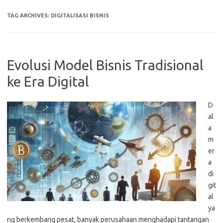
TAG ARCHIVES:
DIGITALISASI BISNIS
Evolusi Model Bisnis Tradisional
ke Era Digital
D
al
a
m
er
a
di
git
al
ya
ng berkembang pesat, banyak perusahaan menghadapi tantangan