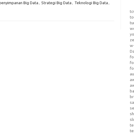
penyimpanan Big Data
,
Strategi Big Data
,
Teknologi Big Data
,
tc
to
tu
wo
yo
z
w-
D
fo
fo
fo
au
a
a
b
b
sa
s
sh
sl
te
te