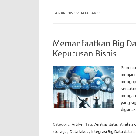
TAG ARCHIVES:
DATA LAKES
Memanfaatkan Big Da
Keputusan Bisnis
Pengambi
menjadi
mengopt
semakin
mengana
yang si
diguna
Category:
Artikel
Tag:
Analisis data
,
Analisis 
storage
,
Data lakes
,
Integrasi Big Data dalam 