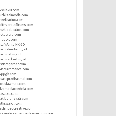
vselakui.com
uchkasimedia.com
nnellracing.com
lfriveroutfitters.com
uzhieducation.com
eckoware.com
rabbit.com
ata Warna HK 6D
rexcalendar.my.id
rexcost.my.id
rexcracked.my.id
stinmgarner.com
winterromance.com
wppgh.com
asantpradhanmd.com
ronislawmag.com
lvemoslacandela.com
easabia.com
akiba-enayati.com
othsearch.com
achingadcreative.com
xasnativeamericanlawsection.com