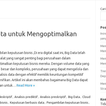
Cari
Pos
ta untuk Mengoptimalkan
Inov
yan
Men
Men
lan keputusan bisnis ,Di era digital saat ini, Big Data telah
 alat yang sangat penting bagi perusahaan dalam
Men
imalkan keputusan bisnis mereka. Dengan volume data yang
Men
 besar dan kompleks, perusahaan yang dapat mengelola dan
Tre
lisis data dengan efektif memiliki keuntungan kompetitif
Dep
gnifikan. Artikel ini akan membahas bagaimana Big Data dapat
Men
kan untuk…
Read More »
Stra
deskriptif
,
Analisis prediktif
,
Analisis preskriptif
,
Big Data
,
Cloud
Kom
bisnis
,
Keputusan berbasis data
,
Pengambilan keputusan bisnis
,
Tid