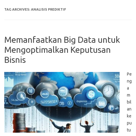
TAG ARCHIVES:
ANALISIS PREDIKTIF
Memanfaatkan Big Data untuk
Mengoptimalkan Keputusan
Bisnis
Pe
ng
a
m
bil
an
ke
pu
tu