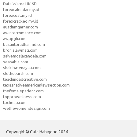
Data Warna HK 6D
forexcalendar.my.id
forexcost.my.id
forexcracked.my.id
austinmgarner.com
awinterromance.com
awppgh.com
basantpradhanmd.com
bronislawmag.com
salvemoslacandela.com
seasabia.com
shakiba-enayati.com
slothsearch.com
teachingadcreative.com
texasnativeamericanlawsection.com
thefemalepatient.com
topprowellness.com
tpcheap.com
wethewomendesign.com
Copyright © Catc Habigone 2024