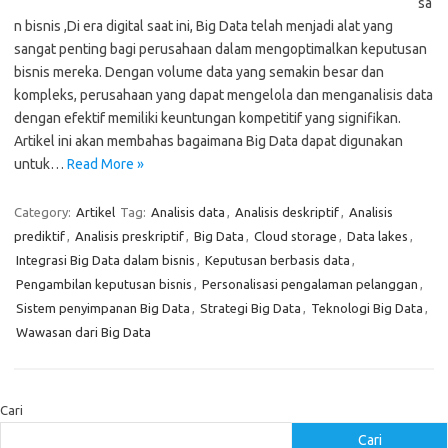
sa
n bisnis ,Di era digital saat ini, Big Data telah menjadi alat yang
sangat penting bagi perusahaan dalam mengoptimalkan keputusan
bisnis mereka. Dengan volume data yang semakin besar dan
kompleks, perusahaan yang dapat mengelola dan menganalisis data
dengan efektif memiliki keuntungan kompetitif yang signifikan.
Artikel ini akan membahas bagaimana Big Data dapat digunakan
untuk…
Read More »
Category:
Artikel
Tag:
Analisis data
,
Analisis deskriptif
,
Analisis
prediktif
,
Analisis preskriptif
,
Big Data
,
Cloud storage
,
Data lakes
,
Integrasi Big Data dalam bisnis
,
Keputusan berbasis data
,
Pengambilan keputusan bisnis
,
Personalisasi pengalaman pelanggan
,
Sistem penyimpanan Big Data
,
Strategi Big Data
,
Teknologi Big Data
,
Wawasan dari Big Data
Cari
Cari