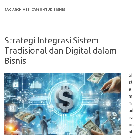
TAG ARCHIVES:
CRM UNTUK BISNIS
Strategi Integrasi Sistem
Tradisional dan Digital dalam
Bisnis
Si
st
e
m
Tr
ad
isi
on
al