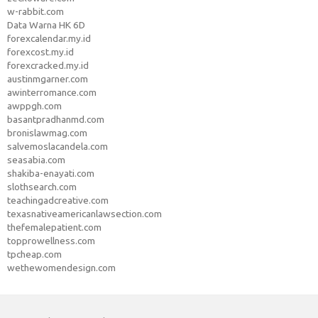
w-rabbit.com
Data Warna HK 6D
forexcalendar.my.id
forexcost.my.id
forexcracked.my.id
austinmgarner.com
awinterromance.com
awppgh.com
basantpradhanmd.com
bronislawmag.com
salvemoslacandela.com
seasabia.com
shakiba-enayati.com
slothsearch.com
teachingadcreative.com
texasnativeamericanlawsection.com
thefemalepatient.com
topprowellness.com
tpcheap.com
wethewomendesign.com