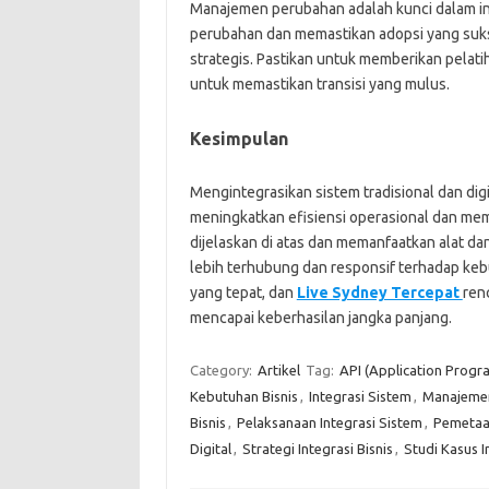
Manajemen perubahan adalah kunci dalam in
perubahan dan memastikan adopsi yang suks
strategis. Pastikan untuk memberikan pelat
untuk memastikan transisi yang mulus.
Kesimpulan
Mengintegrasikan sistem tradisional dan dig
meningkatkan efisiensi operasional dan me
dijelaskan di atas dan memanfaatkan alat da
lebih terhubung dan responsif terhadap kebu
yang tepat, dan
Live Sydney Tercepat
ren
mencapai keberhasilan jangka panjang.
Category:
Artikel
Tag:
API (Application Progr
Kebutuhan Bisnis
,
Integrasi Sistem
,
Manajeme
Bisnis
,
Pelaksanaan Integrasi Sistem
,
Pemetaan
Digital
,
Strategi Integrasi Bisnis
,
Studi Kasus I