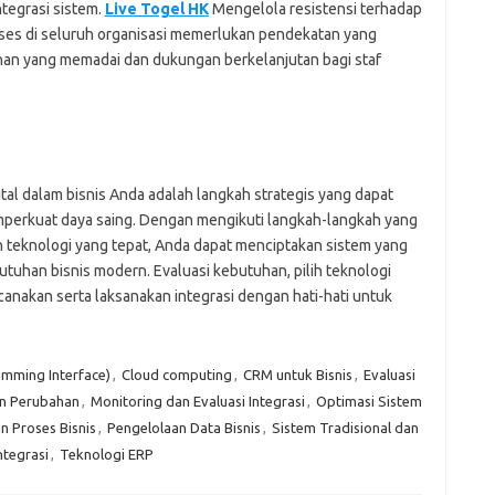
tegrasi sistem.
Live Togel HK
Mengelola resistensi terhadap
es di seluruh organisasi memerlukan pendekatan yang
ihan yang memadai dan dukungan berkelanjutan bagi staf
ital dalam bisnis Anda adalah langkah strategis yang dapat
mperkuat daya saing. Dengan mengikuti langkah-langkah yang
n teknologi yang tepat, Anda dapat menciptakan sistem yang
tuhan bisnis modern. Evaluasi kebutuhan, pilih teknologi
canakan serta laksanakan integrasi dengan hati-hati untuk
amming Interface)
,
Cloud computing
,
CRM untuk Bisnis
,
Evaluasi
n Perubahan
,
Monitoring dan Evaluasi Integrasi
,
Optimasi Sistem
 Proses Bisnis
,
Pengelolaan Data Bisnis
,
Sistem Tradisional dan
ntegrasi
,
Teknologi ERP