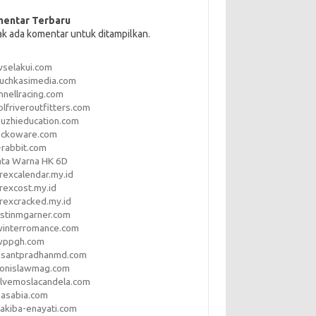
entar Terbaru
ak ada komentar untuk ditampilkan.
vselakui.com
uchkasimedia.com
nnellracing.com
lfriveroutfitters.com
uzhieducation.com
eckoware.com
rabbit.com
ata Warna HK 6D
rexcalendar.my.id
rexcost.my.id
rexcracked.my.id
stinmgarner.com
winterromance.com
wppgh.com
asantpradhanmd.com
ronislawmag.com
lvemoslacandela.com
easabia.com
akiba-enayati.com