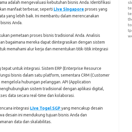
ma adalah mengevaluasi kebutuhan bisnis Anda. Identifikasi
sl
te
kan manfaat terbesar, seperti
Live Singapore
proses yang
te
ata yang lebih baik. Ini membantu dalam merencanakan
th
 bisnis Anda.
t
t
kukan pemetaan proses bisnis tradisional Anda. Analisis
w
 dan bagaimana mereka dapat diintegrasikan dengan sistem
uk memahami alur kerja dan menentukan titik-titik integrasi
g tepat untuk integrasi. Sistem ERP (Enterprise Resource
fungsi bisnis dalam satu platform, sementara CRM (Customer
mengelola hubungan pelanggan. API (Application
enghubungkan sistem tradisional dengan aplikasi digital,
es data secara real-time dan kolaborasi.
ncana integrasi
Live Togel SGP
yang mencakup desain
ahwa desain ini mendukung tujuan bisnis Anda dan
manan data dan skalabilitas.