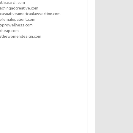
othsearch.com
achingadcreative.com
xasnativeamericanlawsection.com
efemalepatient.com
opprowellness.com
pcheap.com
ethewomendesign.com