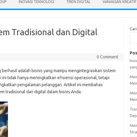
IDUP
INOVASI TEKNOLOGI
TREN DIGITAL
WAWASAN KREATIF
Cari
tem Tradisional dan Digital
Pos
0 Comment
Inov
yan
ng berhasil adalah bisnis yang mampu mengintegrasikan sistem
Men
si ini tidak hanya meningkatkan efisiensi operasional, tetapi
Men
ingkatkan pengalaman pelanggan. Artikel ini membahas
m tradisional dan digital dalam bisnis Anda.
Men
Men
Tre
Dep
Men
Stra