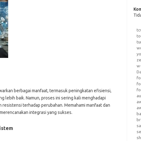
Kom
Tid
tc
to
tu
wo
yo
z
w-
D
?
fo
fo
fo
awarkan berbagai manfaat, termasuk peningkatan efisiensi,
au
g lebih baik. Namun, proses ini sering kali menghadapi
a
an resistensi terhadap perubahan. Memahami manfaat dan
a
 merencanakan integrasi yang sukses.
b
b
sa
Sistem
s
sh