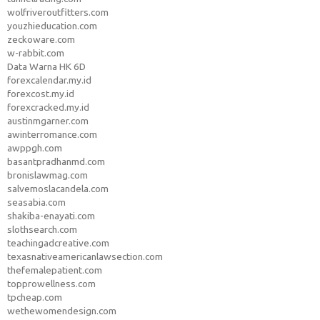
wolfriveroutfitters.com
youzhieducation.com
zeckoware.com
w-rabbit.com
Data Warna HK 6D
forexcalendar.my.id
forexcost.my.id
forexcracked.my.id
austinmgarner.com
awinterromance.com
awppgh.com
basantpradhanmd.com
bronislawmag.com
salvemoslacandela.com
seasabia.com
shakiba-enayati.com
slothsearch.com
teachingadcreative.com
texasnativeamericanlawsection.com
thefemalepatient.com
topprowellness.com
tpcheap.com
wethewomendesign.com