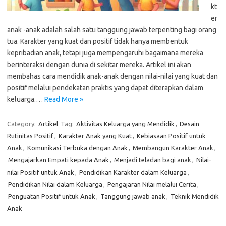
kt
er
anak -anak adalah salah satu tanggung jawab terpenting bagi orang
tua. Karakter yang kuat dan positif tidak hanya membentuk
kepribadian anak, tetapi juga mempengaruhi bagaimana mereka
berinteraksi dengan dunia di sekitar mereka. Artikel ini akan
membahas cara mendidik anak-anak dengan nilai-nilai yang kuat dan
positif melalui pendekatan praktis yang dapat diterapkan dalam
keluarga.…
Read More »
Category:
Artikel
Tag:
Aktivitas Keluarga yang Mendidik
,
Desain
Rutinitas Positif
,
Karakter Anak yang Kuat
,
Kebiasaan Positif untuk
Anak
,
Komunikasi Terbuka dengan Anak
,
Membangun Karakter Anak
,
Mengajarkan Empati kepada Anak
,
Menjadi teladan bagi anak
,
Nilai-
nilai Positif untuk Anak
,
Pendidikan Karakter dalam Keluarga
,
Pendidikan Nilai dalam Keluarga
,
Pengajaran Nilai melalui Cerita
,
Penguatan Positif untuk Anak
,
Tanggung jawab anak
,
Teknik Mendidik
Anak