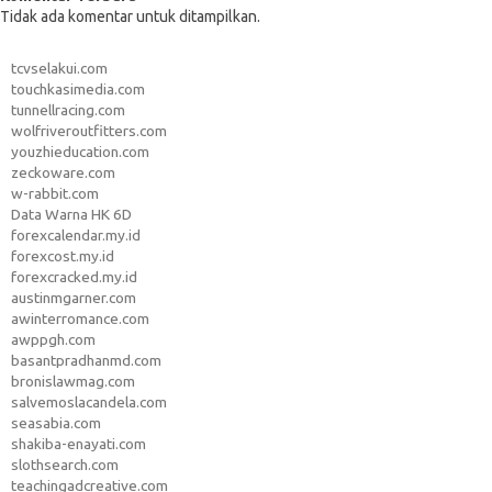
Tidak ada komentar untuk ditampilkan.
tcvselakui.com
touchkasimedia.com
tunnellracing.com
wolfriveroutfitters.com
youzhieducation.com
zeckoware.com
w-rabbit.com
Data Warna HK 6D
forexcalendar.my.id
forexcost.my.id
forexcracked.my.id
austinmgarner.com
awinterromance.com
awppgh.com
basantpradhanmd.com
bronislawmag.com
salvemoslacandela.com
seasabia.com
shakiba-enayati.com
slothsearch.com
teachingadcreative.com