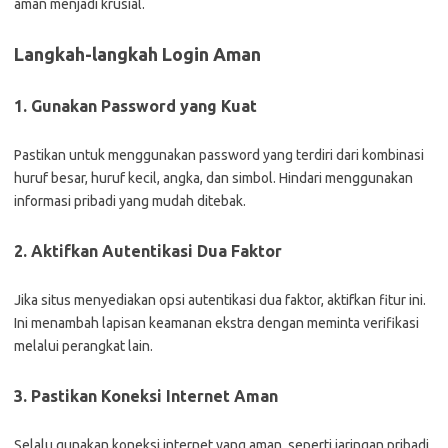
aman menjadi krusial.
Langkah-langkah Login Aman
1. Gunakan Password yang Kuat
Pastikan untuk menggunakan password yang terdiri dari kombinasi
huruf besar, huruf kecil, angka, dan simbol. Hindari menggunakan
informasi pribadi yang mudah ditebak.
2. Aktifkan Autentikasi Dua Faktor
Jika situs menyediakan opsi autentikasi dua faktor, aktifkan fitur ini.
Ini menambah lapisan keamanan ekstra dengan meminta verifikasi
melalui perangkat lain.
3. Pastikan Koneksi Internet Aman
Selalu gunakan koneksi internet yang aman, seperti jaringan pribadi