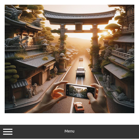
Skip
to
content
Menu