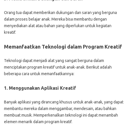
Orang tua dapat memberikan dukungan dan saran yang berguna
dalam proses belajar anak. Mereka bisa membantu dengan
menyediakan alat atau bahan yang diperlukan untuk kegiatan
kreatif.
Memanfaatkan Teknologi dalam Program Kreatif
Teknologi dapat menjadi alat yang sangat berguna dalam
menciptakan program kreatif untuk anak-anak. Berikut adalah
beberapa cara untuk memanfaatkannya:
1. Menggunakan Aplikasi Kreatif
Banyak aplikasi yang dirancang khusus untuk anak-anak, yang dapat
membantu mereka dalam menggambar, mendesain, atau bahkan
membuat musik. Memperkenalkan teknologi ini dapat menambah
elemen menarik dalam program kreatif.