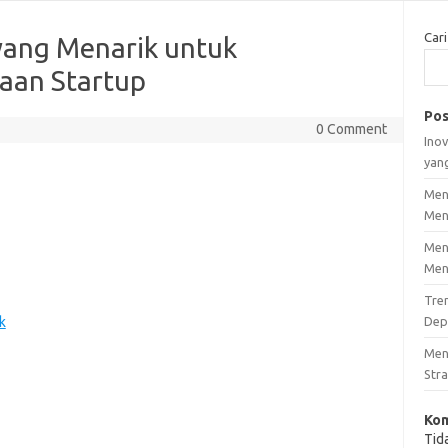
Cari
yang Menarik untuk
aan Startup
Pos
0 Comment
Inov
yan
Men
Men
Men
Men
Tre
k
Dep
Men
Stra
Kom
Tid