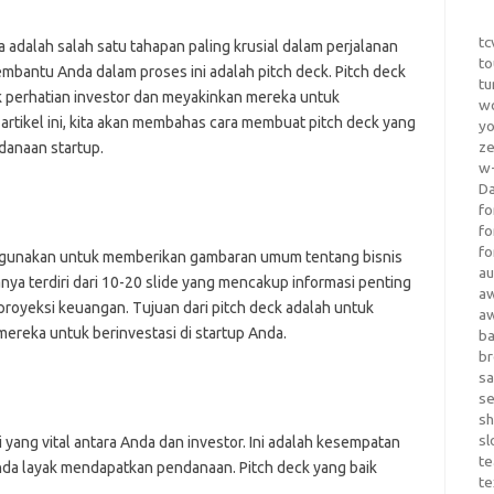
tc
dalah salah satu tahapan paling krusial dalam perjalanan
to
membantu Anda dalam proses ini adalah pitch deck. Pitch deck
tu
 perhatian investor dan meyakinkan mereka untuk
wo
 artikel ini, kita akan membahas cara membuat pitch deck yang
yo
z
danaan startup.
w-
D
fo
fo
fo
 digunakan untuk memberikan gambaran umum tentang bisnis
au
nya terdiri dari 10-20 slide yang mencakup informasi penting
a
n proyeksi keuangan. Tujuan dari pitch deck adalah untuk
a
ereka untuk berinvestasi di startup Anda.
b
b
sa
s
sh
sl
 yang vital antara Anda dan investor. Ini adalah kesempatan
te
da layak mendapatkan pendanaan. Pitch deck yang baik
te