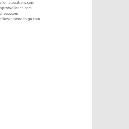
efemalepatient.com
opprowellness.com
pcheap.com
ethewomendesign.com