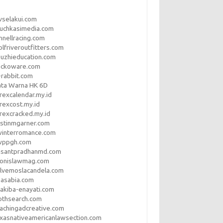
vselakui.com
uchkasimedia.com
nnellracing.com
lfriveroutfitters.com
uzhieducation.com
eckoware.com
rabbit.com
ata Warna HK 6D
rexcalendar.my.id
rexcost.my.id
rexcracked.my.id
stinmgarner.com
winterromance.com
wppgh.com
asantpradhanmd.com
ronislawmag.com
lvemoslacandela.com
easabia.com
akiba-enayati.com
othsearch.com
achingadcreative.com
xasnativeamericanlawsection.com