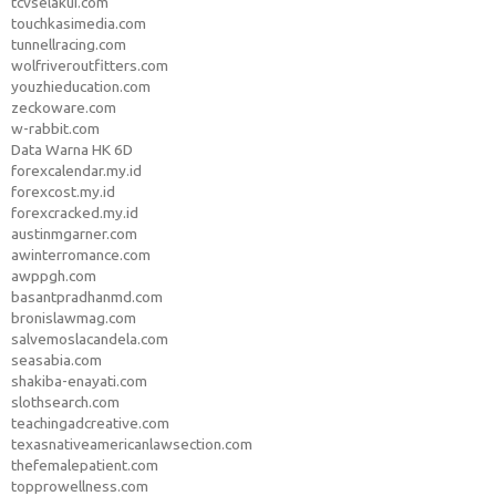
tcvselakui.com
touchkasimedia.com
tunnellracing.com
wolfriveroutfitters.com
youzhieducation.com
zeckoware.com
w-rabbit.com
Data Warna HK 6D
forexcalendar.my.id
forexcost.my.id
forexcracked.my.id
austinmgarner.com
awinterromance.com
awppgh.com
basantpradhanmd.com
bronislawmag.com
salvemoslacandela.com
seasabia.com
shakiba-enayati.com
slothsearch.com
teachingadcreative.com
texasnativeamericanlawsection.com
thefemalepatient.com
topprowellness.com