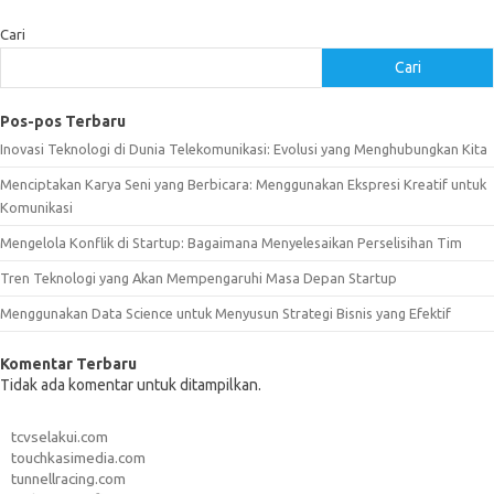
Cari
Cari
Pos-pos Terbaru
Inovasi Teknologi di Dunia Telekomunikasi: Evolusi yang Menghubungkan Kita
Menciptakan Karya Seni yang Berbicara: Menggunakan Ekspresi Kreatif untuk
Komunikasi
Mengelola Konflik di Startup: Bagaimana Menyelesaikan Perselisihan Tim
Tren Teknologi yang Akan Mempengaruhi Masa Depan Startup
Menggunakan Data Science untuk Menyusun Strategi Bisnis yang Efektif
Komentar Terbaru
Tidak ada komentar untuk ditampilkan.
tcvselakui.com
touchkasimedia.com
tunnellracing.com