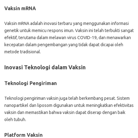
Vaksin mRNA
Vaksin mRNA adalah inovasi terbaru yang menggunakan informasi
genetik untuk memicu respons imun. Vaksin ini telah terbukti sangat
efektif, terutama dalam melawan virus COVID-19, dan menawarkan
kecepatan dalam pengembangan yang tidak dapat dicapai oleh
metode tradisional.
Inovasi Teknologi dalam Vaksin
Teknologi Pengiriman
Teknologi pengiriman vaksin juga telah berkembang pesat. Sistem
nanopartikel dan liposom digunakan untuk meningkatkan efektivitas
vaksin dan memastikan bahwa vaksin dapat diserap dengan baik
oleh tubuh.
Platform Vaksin