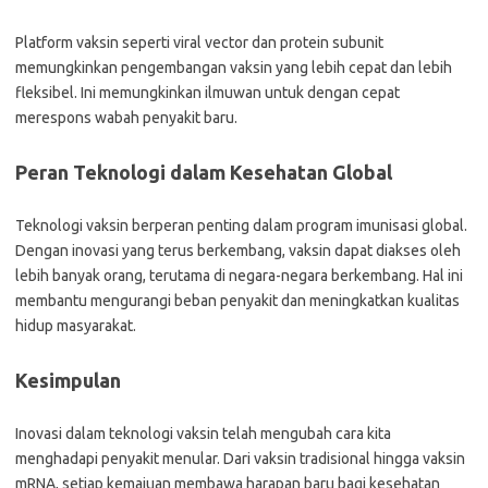
Platform vaksin seperti viral vector dan protein subunit
memungkinkan pengembangan vaksin yang lebih cepat dan lebih
fleksibel. Ini memungkinkan ilmuwan untuk dengan cepat
merespons wabah penyakit baru.
Peran Teknologi dalam Kesehatan Global
Teknologi vaksin berperan penting dalam program imunisasi global.
Dengan inovasi yang terus berkembang, vaksin dapat diakses oleh
lebih banyak orang, terutama di negara-negara berkembang. Hal ini
membantu mengurangi beban penyakit dan meningkatkan kualitas
hidup masyarakat.
Kesimpulan
Inovasi dalam teknologi vaksin telah mengubah cara kita
menghadapi penyakit menular. Dari vaksin tradisional hingga vaksin
mRNA, setiap kemajuan membawa harapan baru bagi kesehatan