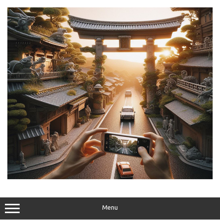
Skip
to
content
Menu