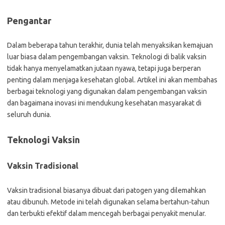
Pengantar
Dalam beberapa tahun terakhir, dunia telah menyaksikan kemajuan
luar biasa dalam pengembangan vaksin. Teknologi di balik vaksin
tidak hanya menyelamatkan jutaan nyawa, tetapi juga berperan
penting dalam menjaga kesehatan global. Artikel ini akan membahas
berbagai teknologi yang digunakan dalam pengembangan vaksin
dan bagaimana inovasi ini mendukung kesehatan masyarakat di
seluruh dunia.
Teknologi Vaksin
Vaksin Tradisional
Vaksin tradisional biasanya dibuat dari patogen yang dilemahkan
atau dibunuh. Metode ini telah digunakan selama bertahun-tahun
dan terbukti efektif dalam mencegah berbagai penyakit menular.