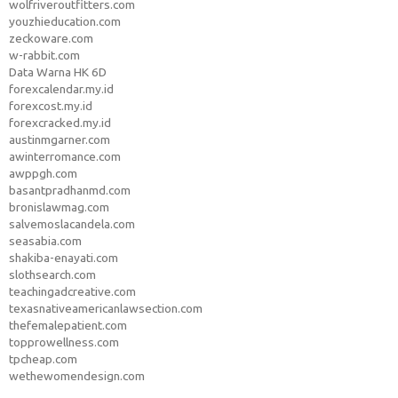
wolfriveroutfitters.com
youzhieducation.com
zeckoware.com
w-rabbit.com
Data Warna HK 6D
forexcalendar.my.id
forexcost.my.id
forexcracked.my.id
austinmgarner.com
awinterromance.com
awppgh.com
basantpradhanmd.com
bronislawmag.com
salvemoslacandela.com
seasabia.com
shakiba-enayati.com
slothsearch.com
teachingadcreative.com
texasnativeamericanlawsection.com
thefemalepatient.com
topprowellness.com
tpcheap.com
wethewomendesign.com