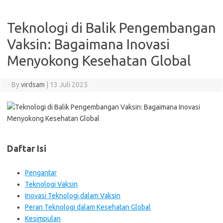
Teknologi di Balik Pengembangan
Vaksin: Bagaimana Inovasi
Menyokong Kesehatan Global
By
virdsam
|
13 Juli 2025
Daftar Isi
Pengantar
Teknologi Vaksin
Inovasi Teknologi dalam Vaksin
Peran Teknologi dalam Kesehatan Global
Kesimpulan