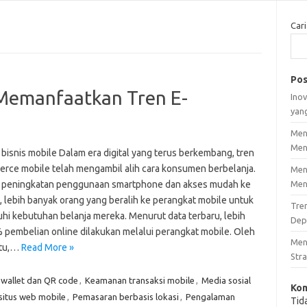
Cari
Pos
 Memanfaatkan Tren E-
Inov
yan
Men
Men
 bisnis mobile Dalam era digital yang terus berkembang, tren
rce mobile telah mengambil alih cara konsumen berbelanja.
Men
peningkatan penggunaan smartphone dan akses mudah ke
Men
, lebih banyak orang yang beralih ke perangkat mobile untuk
Tre
i kebutuhan belanja mereka. Menurut data terbaru, lebih
Dep
% pembelian online dilakukan melalui perangkat mobile. Oleh
Men
itu,…
Read More »
Stra
-wallet dan QR code
,
Keamanan transaksi mobile
,
Media sosial
Kom
situs web mobile
,
Pemasaran berbasis lokasi
,
Pengalaman
Tid