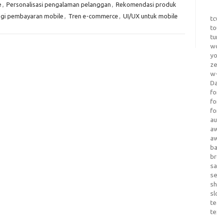
e
,
Personalisasi pengalaman pelanggan
,
Rekomendasi produk
gi pembayaran mobile
,
Tren e-commerce
,
UI/UX untuk mobile
tc
to
tu
wo
yo
z
w-
D
fo
fo
fo
au
a
a
b
b
sa
s
sh
sl
te
te