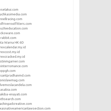
vselakui.com
uchkasimedia.com
nnellracing.com
lfriveroutfitters.com
uzhieducation.com
eckoware.com
rabbit.com
ata Warna HK 6D
rexcalendar.my.id
rexcost.my.id
rexcracked.my.id
stinmgarner.com
winterromance.com
wppgh.com
asantpradhanmd.com
ronislawmag.com
lvemoslacandela.com
easabia.com
akiba-enayati.com
othsearch.com
achingadcreative.com
xasnativeamericanlawsection.com