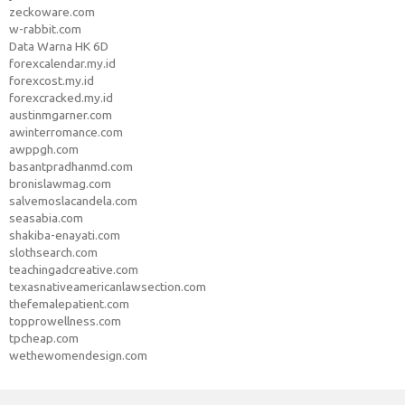
zeckoware.com
w-rabbit.com
Data Warna HK 6D
forexcalendar.my.id
forexcost.my.id
forexcracked.my.id
austinmgarner.com
awinterromance.com
awppgh.com
basantpradhanmd.com
bronislawmag.com
salvemoslacandela.com
seasabia.com
shakiba-enayati.com
slothsearch.com
teachingadcreative.com
texasnativeamericanlawsection.com
thefemalepatient.com
topprowellness.com
tpcheap.com
wethewomendesign.com