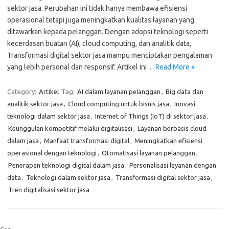
sektor jasa. Perubahan ini tidak hanya membawa efisiensi
operasional tetapi juga meningkatkan kualitas layanan yang
ditawarkan kepada pelanggan. Dengan adopsi teknologi seperti
kecerdasan buatan (AI), cloud computing, dan analitik data,
Transformasi digital sektor jasa mampu menciptakan pengalaman
yang lebih personal dan responsif. Artikel ini…
Read More »
Category:
Artikel
Tag:
AI dalam layanan pelanggan
,
Big data dan
analitik sektor jasa
,
Cloud computing untuk bisnis jasa
,
Inovasi
teknologi dalam sektor jasa
,
Internet of Things (IoT) di sektor jasa
,
Keunggulan kompetitif melalui digitalisasi
,
Layanan berbasis cloud
dalam jasa
,
Manfaat transformasi digital
,
Meningkatkan efisiensi
operasional dengan teknologi
,
Otomatisasi layanan pelanggan
,
Penerapan teknologi digital dalam jasa
,
Personalisasi layanan dengan
data
,
Teknologi dalam sektor jasa
,
Transformasi digital sektor jasa
,
Tren digitalisasi sektor jasa