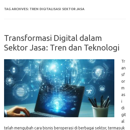
TAG ARCHIVES:
TREN DIGITALISASI SEKTOR JASA
Transformasi Digital dalam
Sektor Jasa: Tren dan Teknologi
Tr
an
sf
or
m
as
i
di
git
al
telah mengubah cara bisnis beroperasi di berbagai sektor, termasuk