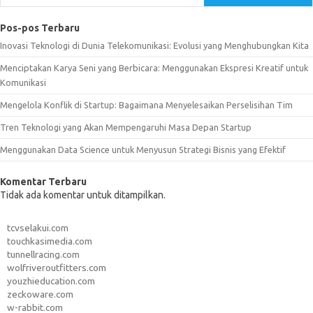
Pos-pos Terbaru
Inovasi Teknologi di Dunia Telekomunikasi: Evolusi yang Menghubungkan Kita
Menciptakan Karya Seni yang Berbicara: Menggunakan Ekspresi Kreatif untuk
Komunikasi
Mengelola Konflik di Startup: Bagaimana Menyelesaikan Perselisihan Tim
Tren Teknologi yang Akan Mempengaruhi Masa Depan Startup
Menggunakan Data Science untuk Menyusun Strategi Bisnis yang Efektif
Komentar Terbaru
Tidak ada komentar untuk ditampilkan.
tcvselakui.com
touchkasimedia.com
tunnellracing.com
wolfriveroutfitters.com
youzhieducation.com
zeckoware.com
w-rabbit.com