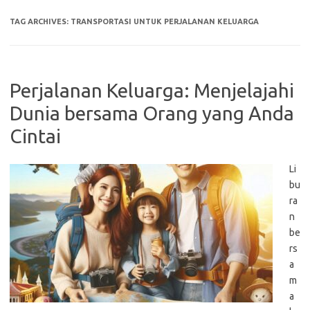
TAG ARCHIVES:
TRANSPORTASI UNTUK PERJALANAN KELUARGA
Perjalanan Keluarga: Menjelajahi
Dunia bersama Orang yang Anda
Cintai
Li
bu
ra
n
be
rs
a
m
a