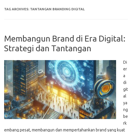
TAG ARCHIVES:
TANTANGAN BRANDING DIGITAL
Membangun Brand di Era Digital:
Strategi dan Tantangan
Di
er
a
di
git
al
ya
ng
be
rk
embang pesat, membangun dan mempertahankan brand yang kuat