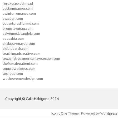
forexcracked.my.id
austinmgarner.com
awinterromance.com
awppgh.com
basantpradhanmd.com
bronislawmag.com
salvemoslacandela.com
seasabia.com
shakiba-enayati.com
slothsearch.com
teachingadcreative.com
texasnativeamericanlawsection.com
thefemalepatient.com
topprowellness.com
tpcheap.com
wethewomendesign.com
Copyright © Catc Habigone 2024
Iconic One
Theme | Powered by
Wordpress