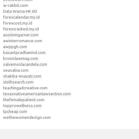
w-rabbit.com
Data Warna HK 6D
forexcalendar.my.id
forexcost.my.id
forexcracked.my.id
austinmgarner.com
awinterromance.com
awppgh.com
basantpradhanmd.com
bronislawmag.com
salvemoslacandela.com
seasabia.com
shakiba-enayati.com
slothsearch.com
teachingadcreative.com
texasnativeamericanlawsection.com
thefemalepatient.com
topprowellness.com
tpcheap.com
wethewomendesign.com