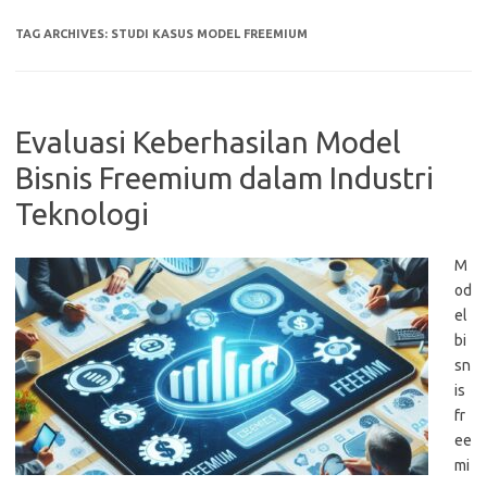
TAG ARCHIVES:
STUDI KASUS MODEL FREEMIUM
Evaluasi Keberhasilan Model
Bisnis Freemium dalam Industri
Teknologi
M
od
el
bi
sn
is
fr
ee
mi