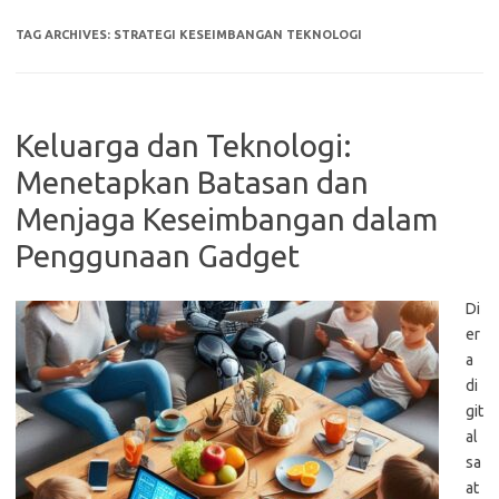
TAG ARCHIVES:
STRATEGI KESEIMBANGAN TEKNOLOGI
Keluarga dan Teknologi:
Menetapkan Batasan dan
Menjaga Keseimbangan dalam
Penggunaan Gadget
Di
er
a
di
git
al
sa
at