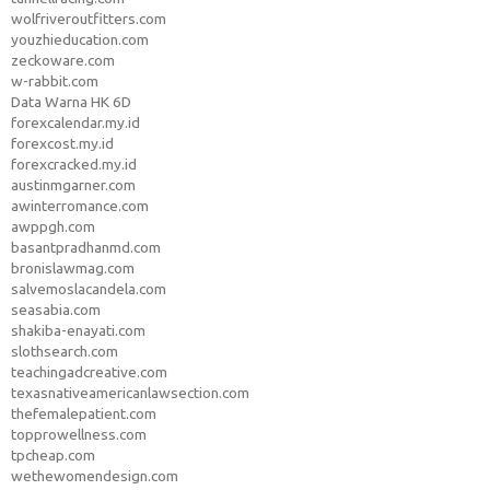
wolfriveroutfitters.com
youzhieducation.com
zeckoware.com
w-rabbit.com
Data Warna HK 6D
forexcalendar.my.id
forexcost.my.id
forexcracked.my.id
austinmgarner.com
awinterromance.com
awppgh.com
basantpradhanmd.com
bronislawmag.com
salvemoslacandela.com
seasabia.com
shakiba-enayati.com
slothsearch.com
teachingadcreative.com
texasnativeamericanlawsection.com
thefemalepatient.com
topprowellness.com
tpcheap.com
wethewomendesign.com