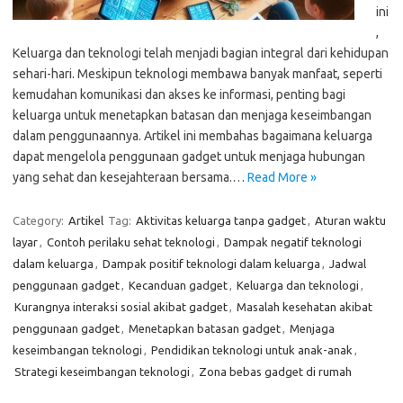
ini
,
Keluarga dan teknologi telah menjadi bagian integral dari kehidupan
sehari-hari. Meskipun teknologi membawa banyak manfaat, seperti
kemudahan komunikasi dan akses ke informasi, penting bagi
keluarga untuk menetapkan batasan dan menjaga keseimbangan
dalam penggunaannya. Artikel ini membahas bagaimana keluarga
dapat mengelola penggunaan gadget untuk menjaga hubungan
yang sehat dan kesejahteraan bersama.…
Read More »
Category:
Artikel
Tag:
Aktivitas keluarga tanpa gadget
,
Aturan waktu
layar
,
Contoh perilaku sehat teknologi
,
Dampak negatif teknologi
dalam keluarga
,
Dampak positif teknologi dalam keluarga
,
Jadwal
penggunaan gadget
,
Kecanduan gadget
,
Keluarga dan teknologi
,
Kurangnya interaksi sosial akibat gadget
,
Masalah kesehatan akibat
penggunaan gadget
,
Menetapkan batasan gadget
,
Menjaga
keseimbangan teknologi
,
Pendidikan teknologi untuk anak-anak
,
Strategi keseimbangan teknologi
,
Zona bebas gadget di rumah