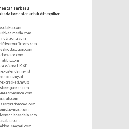
entar Terbaru
ak ada komentar untuk ditampilkan.
vselakui.com
uchkasimedia.com
nnellracing.com
lfriveroutfitters.com
uzhieducation.com
eckoware.com
rabbit.com
ata Warna HK 6D
rexcalendar.my.id
rexcost.my.id
rexcracked.my.id
stinmgarner.com
winterromance.com
wppgh.com
asantpradhanmd.com
ronislawmag.com
lvemoslacandela.com
easabia.com
akiba-enayati.com