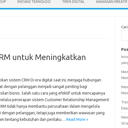
IDUP
INOVASI TEKNOLOGI
TREN DIGITAL
WAWASAN KREATIF
Cari
Pos
RM untuk Meningkatkan
Inov
yan
Men
Men
kan sistem CRM Di era digital saat ini, menjaga hubungan
at dengan pelanggan menjadi sangat penting bagi
Men
ilan bisnis. Salah satu cara yang efektif untuk mencapainya
Men
melalui penerapan sistem Customer Relationship Management
Tre
CRM tidak hanya membantu perusahaan dalam mengelola
Dep
si dengan pelanggan, tetapi juga memberikan wawasan yang
Men
m tentang kebutuhan dan perilaku…
Read More »
Stra