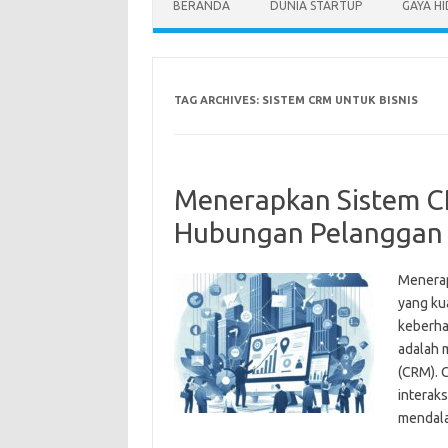
BERANDA
DUNIA STARTUP
GAYA H
TAG ARCHIVES:
SISTEM CRM UNTUK BISNIS
Menerapkan Sistem C
Hubungan Pelanggan
Menerap
yang ku
keberhas
adalah 
(CRM). 
interak
mendala