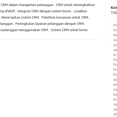
,
CRM dalam manajemen pelanggan
,
CRM untuk meningkatkan
Kom
g efektif
,
Integrasi CRM dengan sistem bisnis
,
Loyalitas
Tid
,
Menerapkan sistem CRM
,
Pelatihan karyawan untuk CRM
,
elanggan
,
Peningkatan layanan pelanggan dengan CRM
,
tc
to
si pelanggan menggunakan CRM
,
Sistem CRM untuk bisnis
tu
wo
yo
z
w-
D
fo
fo
fo
au
a
a
b
b
sa
s
sh