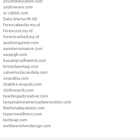
youzhieducation.com
zeckoware.com
w-rabbit.com
Data Warna HK 6D
forexcalendar.my.id
forexcost.my.id
forexcracked.my.id
austinmgarner.com
awinterromance.com
awppgh.com
basantpradhanmd.com
bronislawmag.com
salvemoslacandela.com
seasabia.com
shakiba-enayati.com
slothsearch.com
teachingadcreative.com
texasnativeamericanlawsection.com
thefemalepatient.com
topprowellness.com
tpcheap.com
wethewomendesign.com