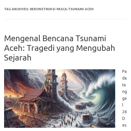
TAG ARCHIVES:
REKONSTRUKSI PASCA-TSUNAMI ACEH
Mengenal Bencana Tsunami
Aceh: Tragedi yang Mengubah
Sejarah
Pa
da
ta
ng
ga
l
26
D
es