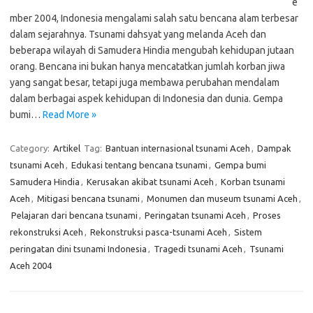
e
mber 2004, Indonesia mengalami salah satu bencana alam terbesar
dalam sejarahnya. Tsunami dahsyat yang melanda Aceh dan
beberapa wilayah di Samudera Hindia mengubah kehidupan jutaan
orang. Bencana ini bukan hanya mencatatkan jumlah korban jiwa
yang sangat besar, tetapi juga membawa perubahan mendalam
dalam berbagai aspek kehidupan di Indonesia dan dunia. Gempa
bumi…
Read More »
Category:
Artikel
Tag:
Bantuan internasional tsunami Aceh
,
Dampak
tsunami Aceh
,
Edukasi tentang bencana tsunami
,
Gempa bumi
Samudera Hindia
,
Kerusakan akibat tsunami Aceh
,
Korban tsunami
Aceh
,
Mitigasi bencana tsunami
,
Monumen dan museum tsunami Aceh
,
Pelajaran dari bencana tsunami
,
Peringatan tsunami Aceh
,
Proses
rekonstruksi Aceh
,
Rekonstruksi pasca-tsunami Aceh
,
Sistem
peringatan dini tsunami Indonesia
,
Tragedi tsunami Aceh
,
Tsunami
Aceh 2004