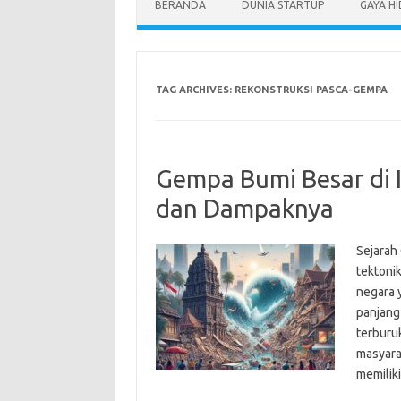
BERANDA
DUNIA STARTUP
GAYA H
TAG ARCHIVES:
REKONSTRUKSI PASCA-GEMPA
Gempa Bumi Besar di I
dan Dampaknya
Sejarah
tektonik
negara 
panjang
terburu
masyara
memilik