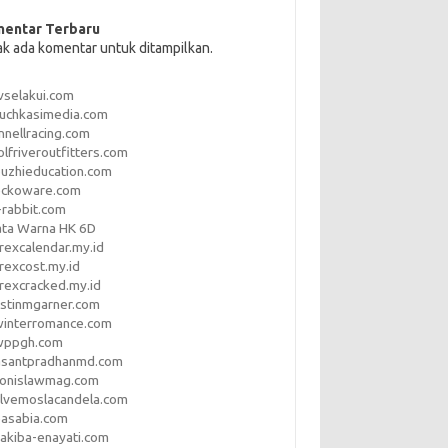
entar Terbaru
ak ada komentar untuk ditampilkan.
vselakui.com
uchkasimedia.com
nnellracing.com
lfriveroutfitters.com
uzhieducation.com
eckoware.com
rabbit.com
ata Warna HK 6D
rexcalendar.my.id
rexcost.my.id
rexcracked.my.id
stinmgarner.com
winterromance.com
wppgh.com
asantpradhanmd.com
ronislawmag.com
lvemoslacandela.com
easabia.com
akiba-enayati.com