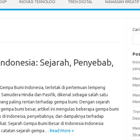
IDUP
INOVASI TEKNOLOGI
TREN DIGITAL
WAWASAN KREATIF
Cari
Pos
ndonesia: Sejarah, Penyebab,
Inov
yan
Men
Men
 Gempa Bumi Indonesia, terletak di pertemuan lempeng
 Samudera Hindia dan Pasifik, dikenal sebagai salah satu
Men
yang paling rentan terhadap gempa bumi. Dengan sejarah
Men
 gempa bumi besar, artikel ini mengulas beberapa gempa bumi
Tre
k di Indonesia, penyebabnya, dan dampaknya terhadap
Dep
kat. Sejarah Gempa Bumi Besar di Indonesia Indonesia
Men
i catatan sejarah gempa…
Read More »
Stra