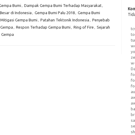
n Gempa Bumi
,
Dampak Gempa Bumi Terhadap Masyarakat
,
Kom
esar di Indonesia
,
Gempa Bumi Palu 2018
,
Gempa Bumi
Tid
Mitigasi Gempa Bumi
,
Patahan Tektonik Indonesia
,
Penyebab
a-Gempa
,
Respon Terhadap Gempa Bumi
,
Ring of Fire
,
Sejarah
tc
to
ni Gempa
tu
wo
yo
z
w-
D
fo
fo
fo
au
a
a
b
b
sa
s
sh