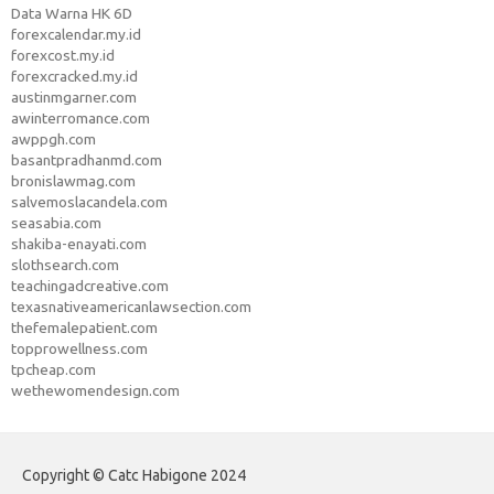
Data Warna HK 6D
forexcalendar.my.id
forexcost.my.id
forexcracked.my.id
austinmgarner.com
awinterromance.com
awppgh.com
basantpradhanmd.com
bronislawmag.com
salvemoslacandela.com
seasabia.com
shakiba-enayati.com
slothsearch.com
teachingadcreative.com
texasnativeamericanlawsection.com
thefemalepatient.com
topprowellness.com
tpcheap.com
wethewomendesign.com
Copyright © Catc Habigone 2024