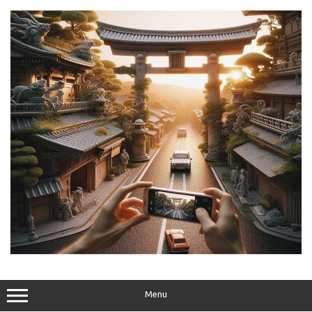
Skip
to
content
Menu