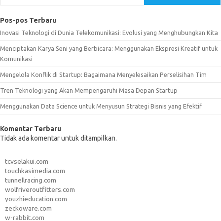
Pos-pos Terbaru
Inovasi Teknologi di Dunia Telekomunikasi: Evolusi yang Menghubungkan Kita
Menciptakan Karya Seni yang Berbicara: Menggunakan Ekspresi Kreatif untuk
Komunikasi
Mengelola Konflik di Startup: Bagaimana Menyelesaikan Perselisihan Tim
Tren Teknologi yang Akan Mempengaruhi Masa Depan Startup
Menggunakan Data Science untuk Menyusun Strategi Bisnis yang Efektif
Komentar Terbaru
Tidak ada komentar untuk ditampilkan.
tcvselakui.com
touchkasimedia.com
tunnellracing.com
wolfriveroutfitters.com
youzhieducation.com
zeckoware.com
w-rabbit.com