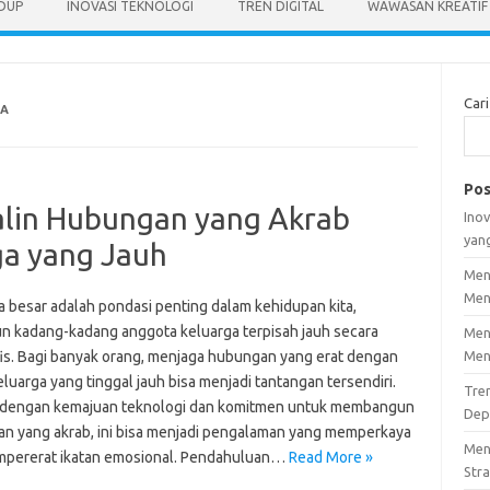
IDUP
INOVASI TEKNOLOGI
TREN DIGITAL
WAWASAN KREATIF
Cari
GA
Pos
alin Hubungan yang Akrab
Inov
yan
ga yang Jauh
Men
Men
a besar adalah pondasi penting dalam kehidupan kita,
n kadang-kadang anggota keluarga terpisah jauh secara
Men
is. Bagi banyak orang, menjaga hubungan yang erat dengan
Men
luarga yang tinggal jauh bisa menjadi tantangan tersendiri.
Tre
dengan kemajuan teknologi dan komitmen untuk membangun
Dep
n yang akrab, ini bisa menjadi pengalaman yang memperkaya
Men
pererat ikatan emosional. Pendahuluan…
Read More »
Stra