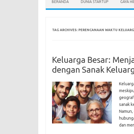
BERANDA
DUNIA STARTUP
GAYA H
TAG ARCHIVES:
PERENCANAAN WAKTU KELUAR
Keluarga Besar: Menj
dengan Sanak Keluar
Keluarg
meskipu
geograf
sanak ke
Namun, 
hubunga
dan mem