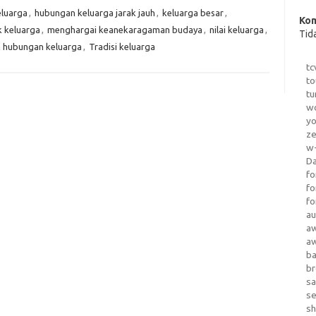
luarga
,
hubungan keluarga jarak jauh
,
keluarga besar
,
Kom
k keluarga
,
menghargai keanekaragaman budaya
,
nilai keluarga
,
Tid
m hubungan keluarga
,
Tradisi keluarga
tc
to
tu
wo
yo
z
w-
D
fo
fo
fo
au
a
a
b
b
sa
s
sh