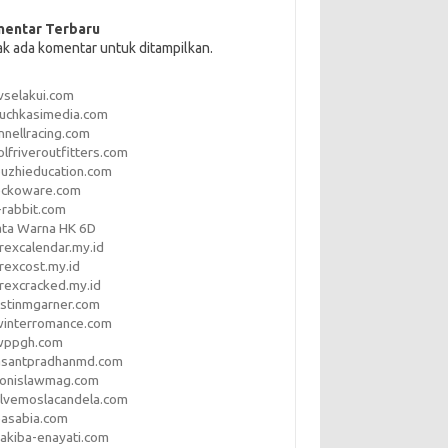
entar Terbaru
ak ada komentar untuk ditampilkan.
vselakui.com
uchkasimedia.com
nnellracing.com
lfriveroutfitters.com
uzhieducation.com
eckoware.com
rabbit.com
ata Warna HK 6D
rexcalendar.my.id
rexcost.my.id
rexcracked.my.id
stinmgarner.com
winterromance.com
wppgh.com
asantpradhanmd.com
ronislawmag.com
lvemoslacandela.com
easabia.com
akiba-enayati.com