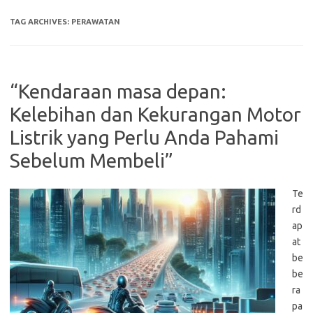
TAG ARCHIVES:
PERAWATAN
“Kendaraan masa depan:
Kelebihan dan Kekurangan Motor
Listrik yang Perlu Anda Pahami
Sebelum Membeli”
Te
rd
ap
at
be
be
ra
pa