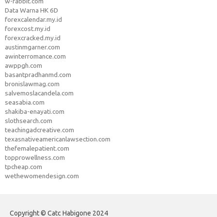
w-rabbit.com
Data Warna HK 6D
forexcalendar.my.id
forexcost.my.id
forexcracked.my.id
austinmgarner.com
awinterromance.com
awppgh.com
basantpradhanmd.com
bronislawmag.com
salvemoslacandela.com
seasabia.com
shakiba-enayati.com
slothsearch.com
teachingadcreative.com
texasnativeamericanlawsection.com
thefemalepatient.com
topprowellness.com
tpcheap.com
wethewomendesign.com
Copyright © Catc Habigone 2024