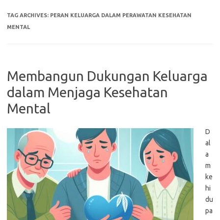
TAG ARCHIVES:
PERAN KELUARGA DALAM PERAWATAN KESEHATAN
MENTAL
Membangun Dukungan Keluarga
dalam Menjaga Kesehatan
Mental
D
al
a
m
ke
hi
du
pa