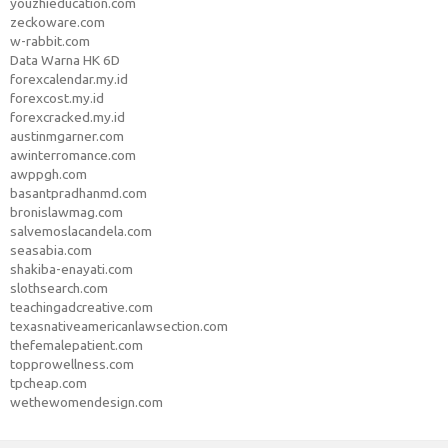
youzhieducation.com
zeckoware.com
w-rabbit.com
Data Warna HK 6D
forexcalendar.my.id
forexcost.my.id
forexcracked.my.id
austinmgarner.com
awinterromance.com
awppgh.com
basantpradhanmd.com
bronislawmag.com
salvemoslacandela.com
seasabia.com
shakiba-enayati.com
slothsearch.com
teachingadcreative.com
texasnativeamericanlawsection.com
thefemalepatient.com
topprowellness.com
tpcheap.com
wethewomendesign.com