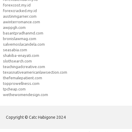
forexcost.my.id
forexcracked.my.id
austinmgarner.com
awinterromance.com
awppgh.com
basantpradhanmd.com
bronislawmag.com
salvemoslacandela.com
seasabia.com
shakiba-enayati.com
slothsearch.com
teachingadcreative.com
texasnativeamericanlawsection.com
thefemalepatient.com
topprowellness.com
tpcheap.com
wethewomendesign.com
Copyright © Catc Habigone 2024