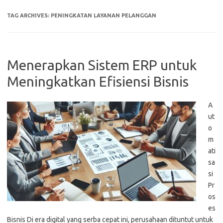
TAG ARCHIVES:
PENINGKATAN LAYANAN PELANGGAN
Menerapkan Sistem ERP untuk
Meningkatkan Efisiensi Bisnis
A
ut
o
m
ati
sa
si
Pr
os
es
Bisnis Di era digital yang serba cepat ini, perusahaan dituntut untuk