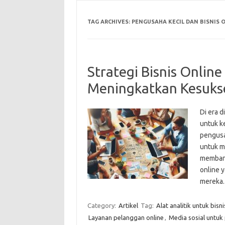
TAG ARCHIVES:
PENGUSAHA KECIL DAN BISNIS 
Strategi Bisnis Onlin
Meningkatkan Kesukses
Di era d
untuk ke
pengusa
untuk m
membang
online 
mereka
Category:
Artikel
Tag:
Alat analitik untuk bisni
Layanan pelanggan online
,
Media sosial untuk