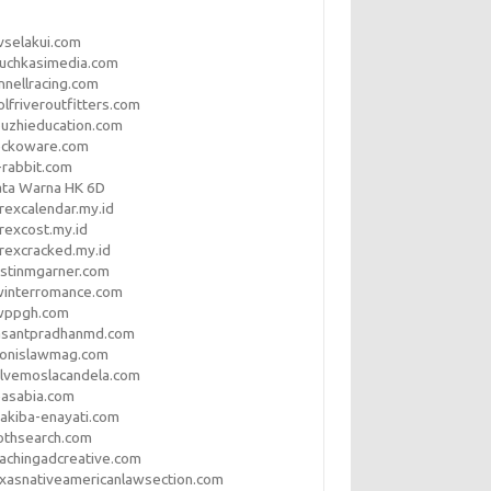
vselakui.com
uchkasimedia.com
nnellracing.com
lfriveroutfitters.com
uzhieducation.com
eckoware.com
rabbit.com
ata Warna HK 6D
rexcalendar.my.id
rexcost.my.id
rexcracked.my.id
stinmgarner.com
winterromance.com
wppgh.com
asantpradhanmd.com
ronislawmag.com
lvemoslacandela.com
easabia.com
akiba-enayati.com
othsearch.com
achingadcreative.com
xasnativeamericanlawsection.com