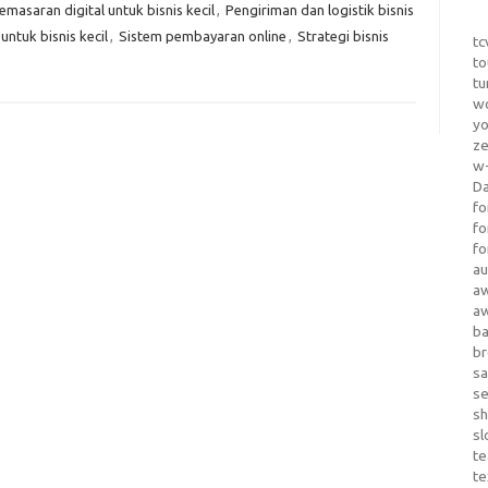
emasaran digital untuk bisnis kecil
,
Pengiriman dan logistik bisnis
untuk bisnis kecil
,
Sistem pembayaran online
,
Strategi bisnis
tc
to
tu
wo
yo
z
w-
D
fo
fo
fo
au
a
a
b
b
sa
s
sh
sl
te
te