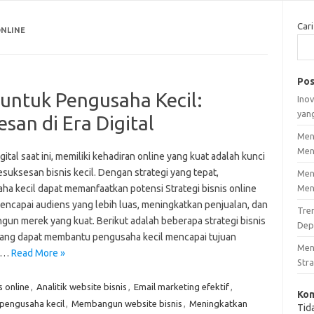
Cari
ONLINE
Pos
e untuk Pengusaha Kecil:
Inov
yan
an di Era Digital
Men
Men
igital saat ini, memiliki kehadiran online yang kuat adalah kunci
suksesan bisnis kecil. Dengan strategi yang tepat,
Men
ha kecil dapat memanfaatkan potensi Strategi bisnis online
Men
encapai audiens yang lebih luas, meningkatkan penjualan, dan
Tre
un merek yang kuat. Berikut adalah beberapa strategi bisnis
Dep
yang dapat membantu pengusaha kecil mencapai tujuan
Men
.…
Read More »
Stra
s online
,
Analitik website bisnis
,
Email marketing efektif
,
Kom
 pengusaha kecil
,
Membangun website bisnis
,
Meningkatkan
Tid