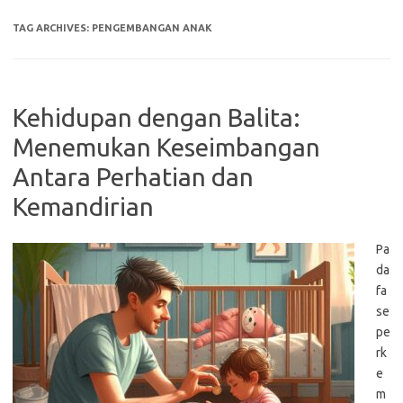
TAG ARCHIVES:
PENGEMBANGAN ANAK
Kehidupan dengan Balita:
Menemukan Keseimbangan
Antara Perhatian dan
Kemandirian
Pa
da
fa
se
pe
rk
e
m