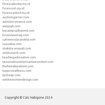
forexcalendar.my.id
forexcost.my.id
forexcracked.my.id
austinmgarner.com
awinterromance.com
awppgh.com
basantpradhanmd.com
bronislawmag.com
salvemoslacandela.com
seasabia.com
shakiba-enayati.com
slothsearch.com
teachingadcreative.com
texasnativeamericanlawsection.com
thefemalepatient.com
topprowellness.com
tpcheap.com
wethewomendesign.com
Copyright © Catc Habigone 2024