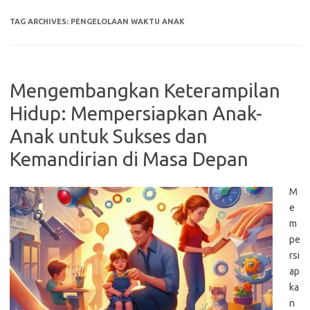
TAG ARCHIVES:
PENGELOLAAN WAKTU ANAK
Mengembangkan Keterampilan
Hidup: Mempersiapkan Anak-
Anak untuk Sukses dan
Kemandirian di Masa Depan
M
e
m
pe
rsi
ap
ka
n