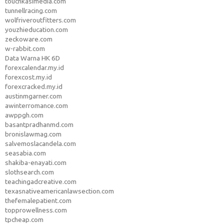
touchkasimedia.com
tunnellracing.com
wolfriveroutfitters.com
youzhieducation.com
zeckoware.com
w-rabbit.com
Data Warna HK 6D
forexcalendar.my.id
forexcost.my.id
forexcracked.my.id
austinmgarner.com
awinterromance.com
awppgh.com
basantpradhanmd.com
bronislawmag.com
salvemoslacandela.com
seasabia.com
shakiba-enayati.com
slothsearch.com
teachingadcreative.com
texasnativeamericanlawsection.com
thefemalepatient.com
topprowellness.com
tpcheap.com