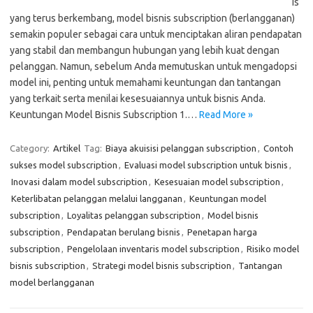
is
yang terus berkembang, model bisnis subscription (berlangganan)
semakin populer sebagai cara untuk menciptakan aliran pendapatan
yang stabil dan membangun hubungan yang lebih kuat dengan
pelanggan. Namun, sebelum Anda memutuskan untuk mengadopsi
model ini, penting untuk memahami keuntungan dan tantangan
yang terkait serta menilai kesesuaiannya untuk bisnis Anda.
Keuntungan Model Bisnis Subscription 1.…
Read More »
Category:
Artikel
Tag:
Biaya akuisisi pelanggan subscription
,
Contoh
sukses model subscription
,
Evaluasi model subscription untuk bisnis
,
Inovasi dalam model subscription
,
Kesesuaian model subscription
,
Keterlibatan pelanggan melalui langganan
,
Keuntungan model
subscription
,
Loyalitas pelanggan subscription
,
Model bisnis
subscription
,
Pendapatan berulang bisnis
,
Penetapan harga
subscription
,
Pengelolaan inventaris model subscription
,
Risiko model
bisnis subscription
,
Strategi model bisnis subscription
,
Tantangan
model berlangganan