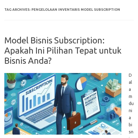
TAG ARCHIVES:
PENGELOLAAN INVENTARIS MODEL SUBSCRIPTION
Model Bisnis Subscription:
Apakah Ini Pilihan Tepat untuk
Bisnis Anda?
D
al
a
m
du
ni
a
bi
sn