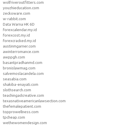
wolfriveroutfitters.com
youzhieducation.com
zeckoware.com
w-rabbit.com
Data Warna HK 6D
forexcalendar.my.id
forexcost.my.id
forexcracked.my.id
austinmgarner.com
awinterromance.com
awppgh.com
basantpradhanmd.com
bronislawmag.com
salvemoslacandela.com
seasabia.com
shakiba-enayati.com
slothsearch.com
teachingadcreative.com
texasnativeamericanlawsection.com
thefemalepatient.com
topprowellness.com
tpcheap.com
wethewomendesign.com