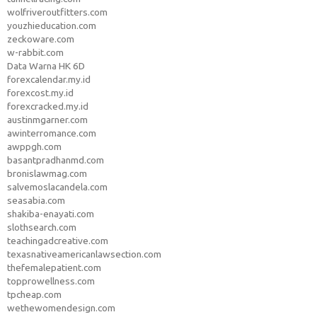
wolfriveroutfitters.com
youzhieducation.com
zeckoware.com
w-rabbit.com
Data Warna HK 6D
forexcalendar.my.id
forexcost.my.id
forexcracked.my.id
austinmgarner.com
awinterromance.com
awppgh.com
basantpradhanmd.com
bronislawmag.com
salvemoslacandela.com
seasabia.com
shakiba-enayati.com
slothsearch.com
teachingadcreative.com
texasnativeamericanlawsection.com
thefemalepatient.com
topprowellness.com
tpcheap.com
wethewomendesign.com