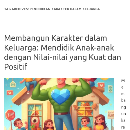
TAG ARCHIVES:
PENDIDIKAN KARAKTER DALAM KELUARGA
Membangun Karakter dalam
Keluarga: Mendidik Anak-anak
dengan Nilai-nilai yang Kuat dan
Positif
M
e
m
ba
ng
un
ka
ra