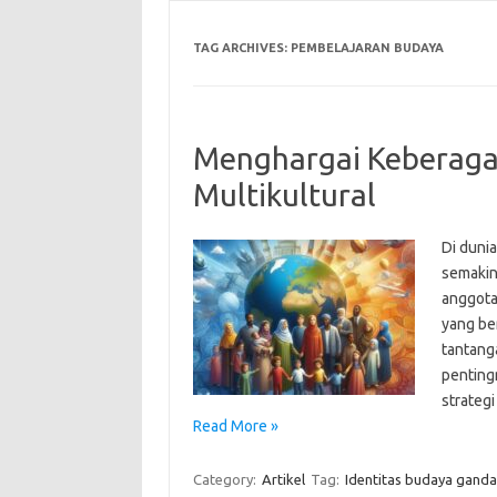
TAG ARCHIVES:
PEMBELAJARAN BUDAYA
Menghargai Keberaga
Multikultural
Di dunia
semakin
anggotan
yang be
tantang
penting
strateg
Read More »
Category:
Artikel
Tag:
Identitas budaya ganda