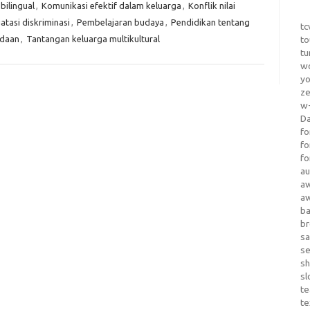
bilingual
,
Komunikasi efektif dalam keluarga
,
Konflik nilai
tasi diskriminasi
,
Pembelajaran budaya
,
Pendidikan tentang
tc
edaan
,
Tantangan keluarga multikultural
to
tu
wo
yo
z
w-
D
fo
fo
fo
au
a
a
b
b
sa
s
sh
sl
te
te