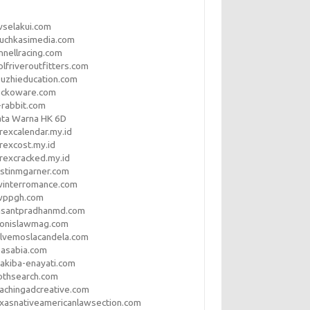
vselakui.com
uchkasimedia.com
nnellracing.com
lfriveroutfitters.com
uzhieducation.com
eckoware.com
rabbit.com
ata Warna HK 6D
rexcalendar.my.id
rexcost.my.id
rexcracked.my.id
stinmgarner.com
winterromance.com
wppgh.com
asantpradhanmd.com
ronislawmag.com
lvemoslacandela.com
easabia.com
akiba-enayati.com
othsearch.com
achingadcreative.com
xasnativeamericanlawsection.com