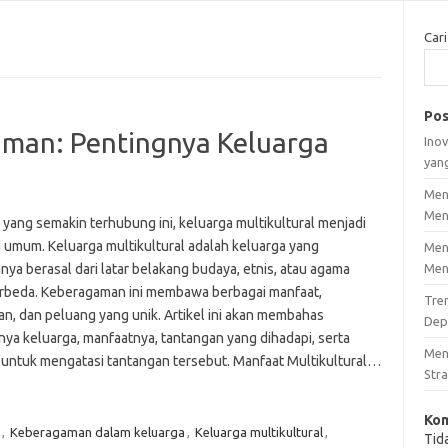
Cari
Pos
man: Pentingnya Keluarga
Inov
yan
Men
Men
 yang semakin terhubung ini, keluarga multikultural menjadi
 umum. Keluarga multikultural adalah keluarga yang
Men
ya berasal dari latar belakang budaya, etnis, atau agama
Men
rbeda. Keberagaman ini membawa berbagai manfaat,
Tre
an, dan peluang yang unik. Artikel ini akan membahas
Dep
nya keluarga, manfaatnya, tantangan yang dihadapi, serta
Men
i untuk mengatasi tantangan tersebut. Manfaat Multikultural…
Stra
Kom
,
Keberagaman dalam keluarga
,
Keluarga multikultural
,
Tid