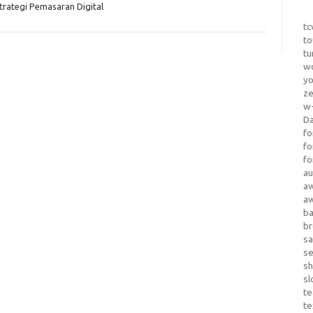
trategi Pemasaran Digital
tc
to
tu
wo
yo
z
w-
D
fo
fo
fo
au
a
a
b
b
sa
s
sh
sl
te
te