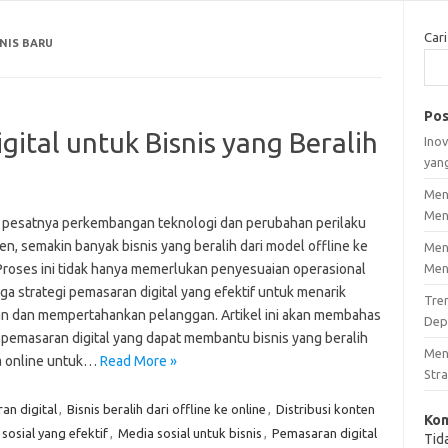
Cari
NIS BARU
Pos
gital untuk Bisnis yang Beralih
Inov
yan
Men
Men
pesatnya perkembangan teknologi dan perubahan perilaku
n, semakin banyak bisnis yang beralih dari model offline ke
Men
 Proses ini tidak hanya memerlukan penyesuaian operasional
Men
uga strategi pemasaran digital yang efektif untuk menarik
Tre
an dan mempertahankan pelanggan. Artikel ini akan membahas
Dep
i pemasaran digital yang dapat membantu bisnis yang beralih
Men
a online untuk…
Read More »
Stra
an digital
,
Bisnis beralih dari offline ke online
,
Distribusi konten
Kom
sosial yang efektif
,
Media sosial untuk bisnis
,
Pemasaran digital
Tid