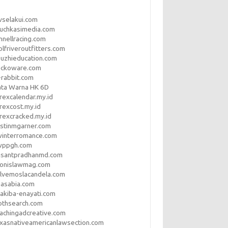
vselakui.com
uchkasimedia.com
nnellracing.com
lfriveroutfitters.com
uzhieducation.com
eckoware.com
rabbit.com
ata Warna HK 6D
rexcalendar.my.id
rexcost.my.id
rexcracked.my.id
stinmgarner.com
winterromance.com
wppgh.com
asantpradhanmd.com
ronislawmag.com
lvemoslacandela.com
easabia.com
akiba-enayati.com
othsearch.com
achingadcreative.com
xasnativeamericanlawsection.com