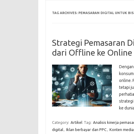
TAG ARCHIVES:
PEMASARAN DIGITAL UNTUK BIS
Strategi Pemasaran Di
dari Offline ke Online
Dengan 
konsume
online.
tetapi j
perhati
strateg
ke duni
Category:
Artikel
Tag:
Analisis kinerja pemasar
digital
,
Iklan berbayar dan PPC
,
Konten media 